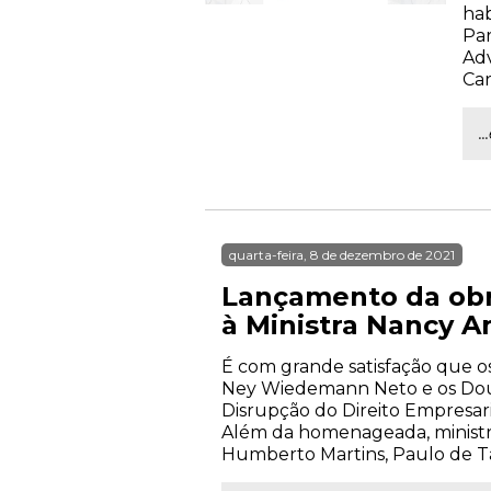
hab
Par
Adv
Car
.
quarta-feira, 8 de dezembro de 2021
Lançamento da obr
à Ministra Nancy A
É com grande satisfação que o
Ney Wiedemann Neto e os Dout
Disrupção do Direito Empresari
Além da homenageada, ministra
Humberto Martins, Paulo de Ta