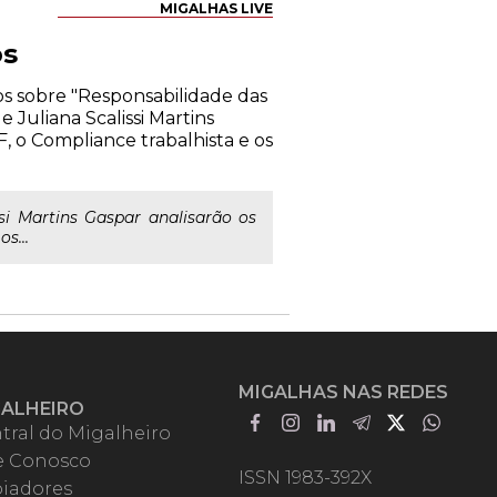
MIGALHAS LIVE
os
os sobre "Responsabilidade das
 Juliana Scalissi Martins
, o Compliance trabalhista e os
si Martins Gaspar analisarão os
s...
MIGALHAS NAS REDES
GALHEIRO
tral do Migalheiro
e Conosco
ISSN 1983-392X
iadores