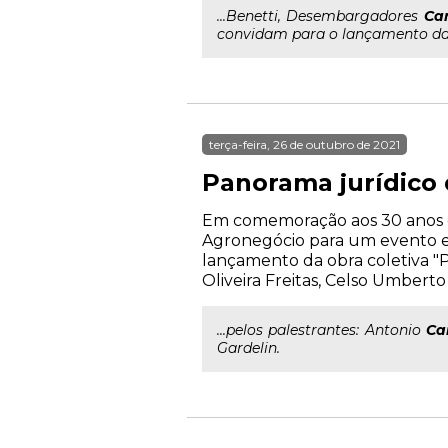
...Benetti, Desembargadores
Car
convidam para o lançamento da 
terça-feira, 26 de outubro de 2021
Panorama jurídico
Em comemoração aos 30 anos d
Agronegócio para um evento exc
lançamento da obra coletiva "
Oliveira Freitas, Celso Umbert
...pelos palestrantes: Antonio
Ca
Gardelin.