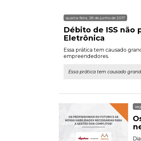
quarta-feira, 28 de junho de 2017
Débito de ISS não 
Eletrônica
Essa prática tem causado grand
empreendedores.
Essa prática tem causado grande
seg
Os
ne
Dia