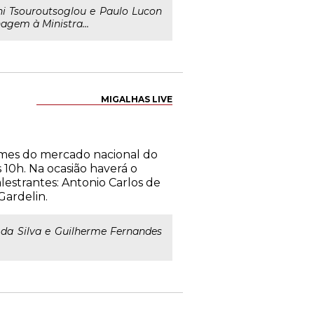
i Tsouroutsoglou e Paulo Lucon
gem à Ministra...
MIGALHAS LIVE
omes do mercado nacional do
 10h. Na ocasião haverá o
estrantes: Antonio Carlos de
Gardelin.
a da Silva e Guilherme Fernandes