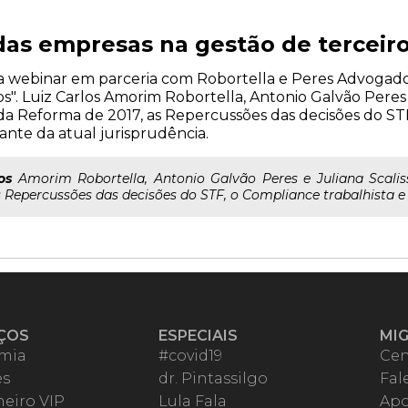
as empresas na gestão de terceir
liza webinar em parceria com Robortella e Peres Advogad
". Luiz Carlos Amorim Robortella, Antonio Galvão Peres e
da Reforma de 2017, as Repercussões das decisões do STF
iante da atual jurisprudência.
os
Amorim Robortella, Antonio Galvão Peres e Juliana Scalis
Repercussões das decisões do STF, o Compliance trabalhista e o
ÇOS
ESPECIAIS
MI
mia
#covid19
Cen
es
dr. Pintassilgo
Fal
eiro VIP
Lula Fala
Apo