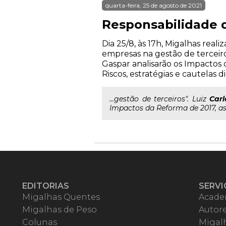
quarta-feira, 25 de agosto de 2021
Responsabilidade d
Dia 25/8, às 17h, Migalhas rea
empresas na gestão de terceiros
Gaspar analisarão os Impactos 
Riscos, estratégias e cautelas d
...gestão de terceiros". Luiz
Carl
Impactos da Reforma de 2017, as 
EDITORIAS
SERVI
Migalhas Quentes
Acade
Migalhas de Peso
Autor
Colunas
Migalh