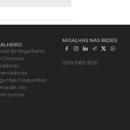
MIGALHAS NAS REDES
GALHEIRO
tral do Migalheiro
e Conosco
ISSN 1983-392X
iadores
entadores
guntas Frequentes
mos de Uso
em Somos