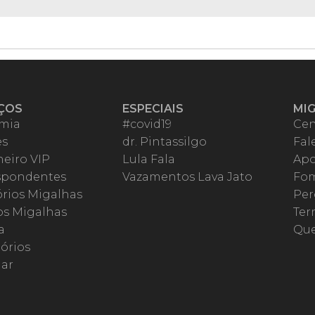
ÇOS
ESPECIAIS
MI
mia
#covid19
Cen
es
dr. Pintassilgo
Fal
eiro VIP
Lula Fala
Apo
spondentes
Vazamentos Lava Jato
Fom
órios Migalhas
Per
os Migalhas
Ter
a
Qu
órios
ar