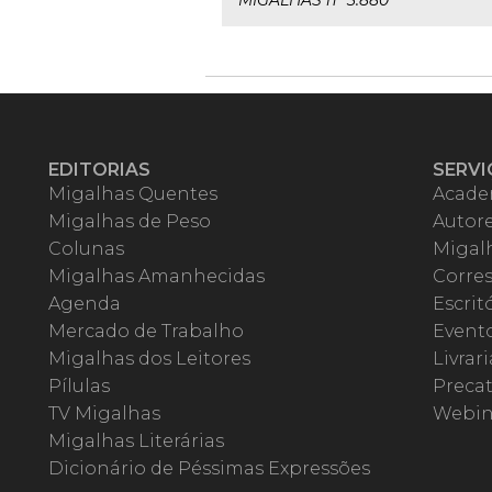
MIGALHAS nº 3.880
EDITORIAS
SERVI
Migalhas Quentes
Acade
Migalhas de Peso
Autor
Colunas
Migalh
Migalhas Amanhecidas
Corre
Agenda
Escrit
Mercado de Trabalho
Event
Migalhas dos Leitores
Livrari
Pílulas
Precat
TV Migalhas
Webin
Migalhas Literárias
Dicionário de Péssimas Expressões