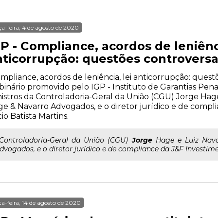
ça-feira, 4 de agosto de 2020
P - Compliance, acordos de leniênci
nticorrupção: questões controvers
mpliance, acordos de leniência, lei anticorrupção: ques
inário promovido pelo IGP - Instituto de Garantias Penai
istros da Controladoria-Geral da União (CGU) Jorge Hage
e & Navarro Advogados, e o diretor jurídico e de compl
io Batista Martins.
..Controladoria-Geral da União (CGU)
Jorge
Hage e Luiz Nava
dvogados, e o diretor jurídico e de compliance da J&F Investime
ta-feira, 14 de agosto de 2020