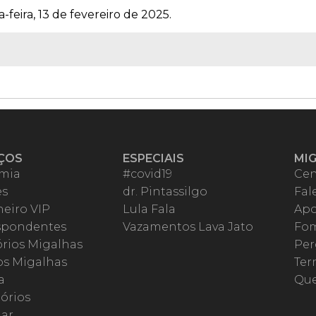
-feira, 13 de fevereiro de 2025.
ÇOS
ESPECIAIS
MI
mia
#covid19
Cen
es
dr. Pintassilgo
Fal
eiro VIP
Lula Fala
Apo
spondentes
Vazamentos Lava Jato
Fom
órios Migalhas
Per
os Migalhas
Ter
a
Qu
órios
ar