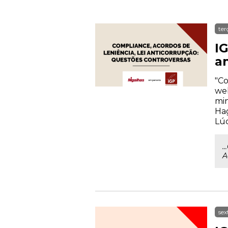
ter
IG
a
"Co
web
min
Hag
Lúc
.
A
sex