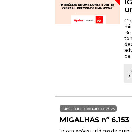
IG
u
O e
min
Bru
tem
deb
adv
pel
.
p
quinta-feira, 31 de julho de 2025
MIGALHAS nº 6.153
Informações jurídicas de quinta