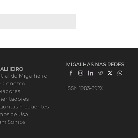
MIGALHAS NAS REDES
GALHEIRO
tral do Migalheiro
e Conosco
ISSN 1983-392X
iadores
entadores
guntas Frequentes
mos de Uso
em Somos