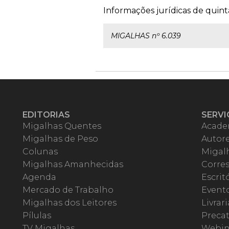
Informações jurídicas de quinta
MIGALHAS nº 6.039
EDITORIAS
SERVI
Migalhas Quentes
Acade
Migalhas de Peso
Autor
Colunas
Migalh
Migalhas Amanhecidas
Corre
Agenda
Escrit
Mercado de Trabalho
Event
Migalhas dos Leitores
Livrari
Pílulas
Precat
TV Migalhas
Webin