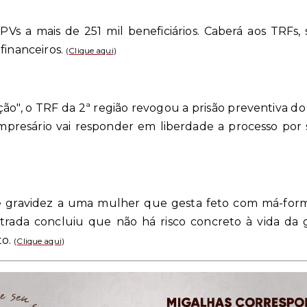
Vs a mais de 251 mil beneficiários. Caberá aos TRFs,
financeiros.
(
Clique aqui
)
ição", o TRF da 2ª região revogou a prisão preventiva d
mpresário vai responder em liberdade a processo por 
de gravidez a uma mulher que gesta feto com má-for
istrada concluiu que não há risco concreto à vida da
o.
(
Clique aqui
)