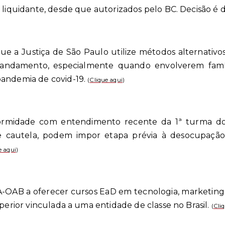
o liquidante, desde que autorizados pelo BC. Decisão é 
ue a Justiça de São Paulo utilize métodos alternativ
 andamento, especialmente quando envolverem famíl
pandemia de covid-19.
(
Clique aqui
)
ormidade com entendimento recente da 1ª turma do
de cautela, podem impor etapa prévia à desocupaçã
e aqui
)
OAB a oferecer cursos EaD em tecnologia, marketing e g
uperior vinculada a uma entidade de classe no Brasil.
(
Cli