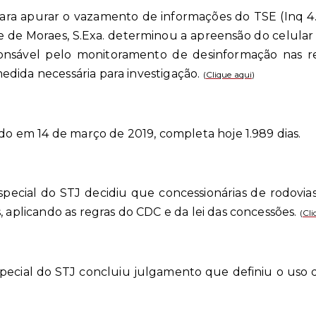
para apurar o vazamento de informações do TSE (Inq 4.
re de Moraes, S.Exa. determinou a apreensão do celular
onsável pelo monitoramento de desinformação nas red
dida necessária para investigação.
(
Clique aqui
)
ado em 14 de março de 2019, completa hoje 1.989 dias.
Especial do STJ decidiu que concessionárias de rodov
, aplicando as regras do CDC e da lei das concessões.
(
Cli
pecial do STJ concluiu julgamento que definiu o uso d