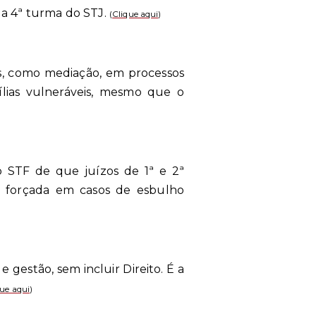
da 4ª turma do STJ.
(
Clique aqui
)
os, como mediação, em processos
ias vulneráveis, mesmo que o
 STF de que juízos de 1ª e 2ª
o forçada em casos de esbulho
estão, sem incluir Direito. É a
que aqui
)