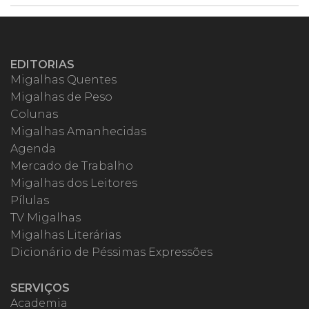
EDITORIAS
Migalhas Quentes
Migalhas de Peso
Colunas
Migalhas Amanhecidas
Agenda
Mercado de Trabalho
Migalhas dos Leitores
Pílulas
TV Migalhas
Migalhas Literárias
Dicionário de Péssimas Expressões
SERVIÇOS
Academia