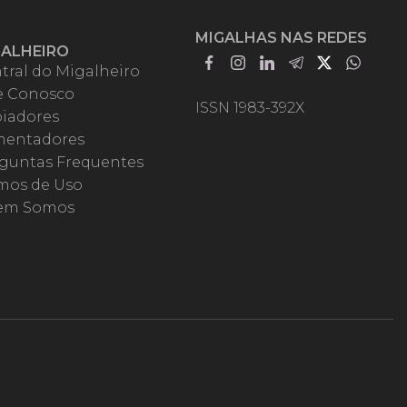
MIGALHAS NAS REDES
GALHEIRO
tral do Migalheiro
e Conosco
ISSN 1983-392X
iadores
entadores
guntas Frequentes
mos de Uso
em Somos