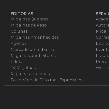
EDITORIAS
SERVI
Migalhas Quentes
Acade
Migalhas de Peso
Autor
Colunas
Migalh
Migalhas Amanhecidas
Corre
Agenda
Escrit
Mercado de Trabalho
Event
Migalhas dos Leitores
Livrari
Pílulas
Precat
TV Migalhas
Webin
Migalhas Literárias
Dicionário de Péssimas Expressões