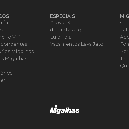
ÇOS
ESPECIAIS
MI
mia
#covid19
Cen
es
dr. Pintassilgo
Fal
eiro VIP
Lula Fala
Apo
spondentes
Vazamentos Lava Jato
Fom
órios Migalhas
Per
os Migalhas
Ter
a
Qu
órios
ar