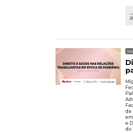
.
R
ter
D
p
Mig
Fed
Pal
Ad
Fa
da 
em 
e D
do 