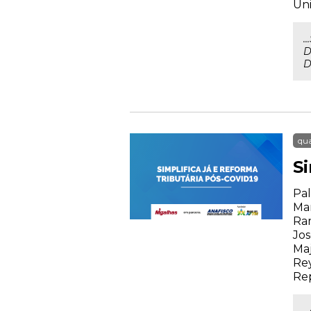
Uni
.
D
D
qua
S
Pal
Mar
Ram
Jos
Maj
Rey
Rep