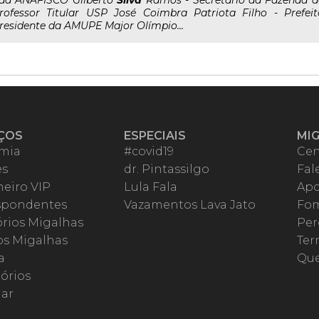
..da ANAFISCO Gilberto
Silva
Ramos - Secretário da Fazenda d
rofessor Titular USP José Coimbra Patriota Filho - Prefe
residente da AMUPE Major Olímpio...
ÇOS
ESPECIAIS
MI
mia
#covid19
Cen
es
dr. Pintassilgo
Fal
eiro VIP
Lula Fala
Apo
spondentes
Vazamentos Lava Jato
Fom
órios Migalhas
Per
os Migalhas
Ter
a
Qu
órios
ar