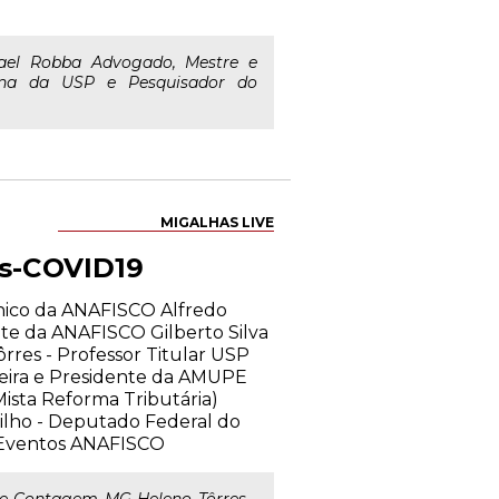
el Robba Advogado, Mestre e
ina da USP e Pesquisador do
MIGALHAS LIVE
ós-COVID19
cnico da ANAFISCO Alfredo
nte da ANAFISCO Gilberto Silva
res - Professor Titular USP
azeira e Presidente da AMUPE
ista Reforma Tributária)
Filho - Deputado Federal do
e Eventos ANAFISCO