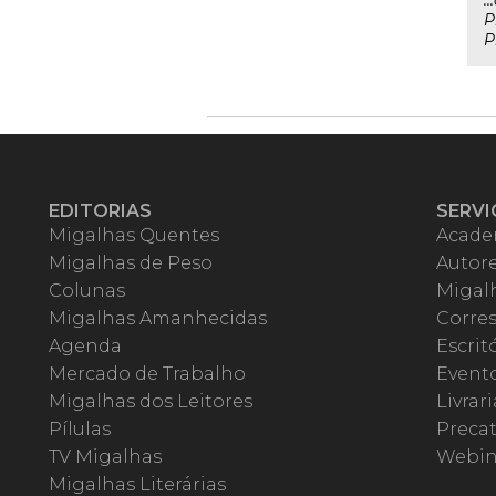
.
P
P
EDITORIAS
SERVI
Migalhas Quentes
Acade
Migalhas de Peso
Autor
Colunas
Migalh
Migalhas Amanhecidas
Corre
Agenda
Escrit
Mercado de Trabalho
Event
Migalhas dos Leitores
Livrari
Pílulas
Precat
TV Migalhas
Webin
Migalhas Literárias