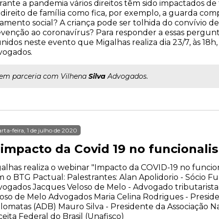
ante a pandemia vários direitos têm sido impactados de 
direito de família como fica, por exemplo, a guarda comp
lamento social? A criança pode ser tolhida do convívio
venção ao coronavírus? Para responder a essas perguntas
nidos neste evento que Migalhas realiza dia 23/7, às 18h
vogados.
..em parceria com Vilhena
Silva
Advogados.
rta-feira, 1 de julho de 2020
 impacto da Covid 19 no funcionali
alhas realiza o webinar "Impacto da COVID-19 no funcion
 o BTG Pactual: Palestrantes: Alan Apolidorio - Sócio Fu
ogados Jacques Veloso de Melo - Advogado tributarista,
oso de Melo Advogados Maria Celina Rodrigues - Preside
lomatas (ADB) Mauro Silva - Presidente da Associação Nac
eita Federal do Brasil (Unafisco)