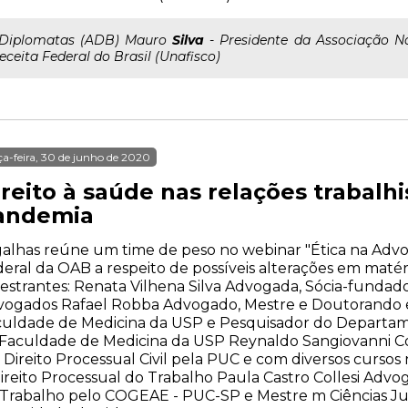
..Diplomatas (ADB) Mauro
Silva
- Presidente da Associação Na
eceita Federal do Brasil (Unafisco)
ça-feira, 30 de junho de 2020
ireito à saúde nas relações trabalh
andemia
alhas reúne um time de peso no webinar "Ética na Advo
eral da OAB a respeito de possíveis alterações em matér
estrantes: Renata Vilhena Silva Advogada, Sócia-fundador
vogados Rafael Robba Advogado, Mestre e Doutorando 
culdade de Medicina da USP e Pesquisador do Departam
Faculdade de Medicina da USP Reynaldo Sangiovanni C
Direito Processual Civil pela PUC e com diversos cursos 
ireito Processual do Trabalho Paula Castro Collesi Adv
Trabalho pelo COGEAE - PUC-SP e Mestre m Ciências Jur