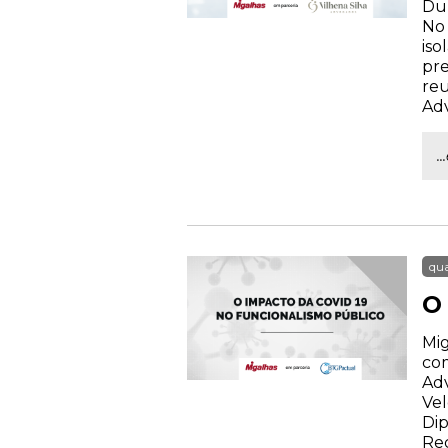
Dur
No 
iso
pre
reu
Ad
.
qua
O
Mig
com
Adv
Vel
Dip
Rec