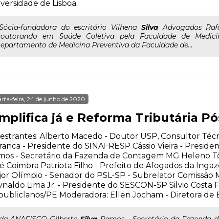
versidade de Lisboa
..Sócia-fundadora do escritório Vilhena
Silva
Advogados Rafa
outorando em Saúde Coletiva pela Faculdade de Medic
epartamento de Medicina Preventiva da Faculdade de...
rta-feira, 24 de junho de 2020
implifica já e Reforma Tributária P
estrantes: Alberto Macedo - Doutor USP, Consultor Té
anca - Presidente do SINAFRESP Cássio Vieira - Preside
os - Secretário da Fazenda de Contagem MG Heleno Tôr
é Coimbra Patriota Filho - Prefeito de Afogados da Ing
or Olímpio - Senador do PSL-SP - Subrelator Comissão M
naldo Lima Jr. - Presidente do SESCON-SP Silvio Costa 
ubliclanos/PE Moderadora: Ellen Jocham - Diretora d