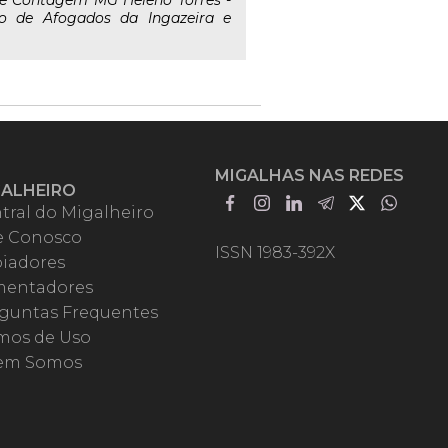
e Contagem MG Heleno Tôrres -
ito de Afogados da Ingazeira e
MIGALHAS NAS REDES
GALHEIRO
tral do Migalheiro
e Conosco
ISSN 1983-392X
iadores
entadores
guntas Frequentes
mos de Uso
em Somos