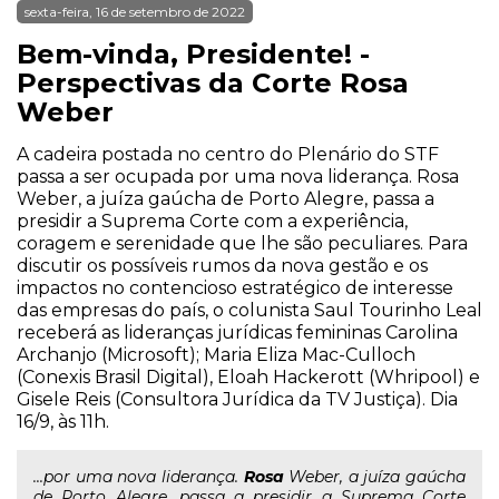
sexta-feira, 16 de setembro de 2022
Bem-vinda, Presidente! -
Perspectivas da Corte Rosa
Weber
A cadeira postada no centro do Plenário do STF
passa a ser ocupada por uma nova liderança. Rosa
Weber, a juíza gaúcha de Porto Alegre, passa a
presidir a Suprema Corte com a experiência,
coragem e serenidade que lhe são peculiares. Para
discutir os possíveis rumos da nova gestão e os
impactos no contencioso estratégico de interesse
das empresas do país, o colunista Saul Tourinho Leal
receberá as lideranças jurídicas femininas Carolina
Archanjo (Microsoft); Maria Eliza Mac-Culloch
(Conexis Brasil Digital), Eloah Hackerott (Whripool) e
Gisele Reis (Consultora Jurídica da TV Justiça). Dia
16/9, às 11h.
...por uma nova liderança.
Rosa
Weber, a juíza gaúcha
de Porto Alegre, passa a presidir a Suprema Corte