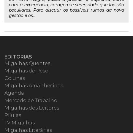
com a experiência, coragem e serenidade que lhe são
peculiares. Para discutir os possíveis rumos da nova
gestão e os...
EDITORIAS
Migalhas Quentes
Migalhas de Peso
Colunas
Migalhas Amanhecidas
Agenda
Mercado de Trabalho
Migalhas dos Leitores
Pílulas
TV Migalhas
Migalhas Literárias