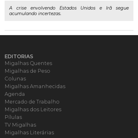
A crise envolvendo Estados Unidos e Irã segue
acumulando incertezas.
EDITORIAS
Migalhas Quentes
Migalhas de Peso
Colunas
Migalhas Amanhecidas
Agenda
Mercado de Trabalho
Migalhas dos Leitores
Pílulas
TV Migalhas
Migalhas Literárias