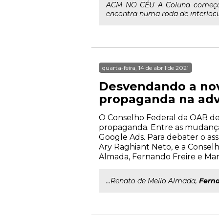
ACM NO CÉU A Coluna começa c
encontra numa roda de interlocut
quarta-feira, 14 de abril de 2021
Desvendando a nov
propaganda na adv
O Conselho Federal da OAB dev
propaganda. Entre as mudanças 
Google Ads. Para debater o as
Ary Raghiant Neto, e a Consel
Almada, Fernando Freire e Marlo
...Renato de Mello Almada,
Fern