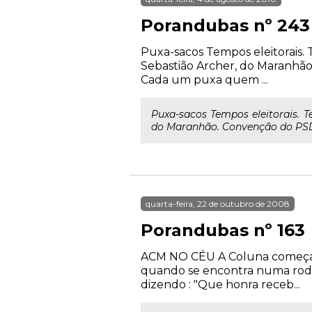
Porandubas nº 243
Puxa-sacos Tempos eleitorais. 
Sebastião Archer, do Maranhã
Cada um puxa quem ...
Puxa-sacos Tempos eleitorais. T
do Maranhão. Convenção do PSD,
quarta-feira, 22 de outubro de 2008
Porandubas nº 163
ACM NO CÉU A Coluna começa co
quando se encontra numa roda 
dizendo : "Que honra receb...