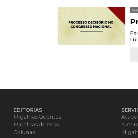
sex
P
Par
Lui
.
EDITORIAS
SERVI
Migalhas Quentes
Acade
Migalhas de Peso
Autor
Colunas
Migalh