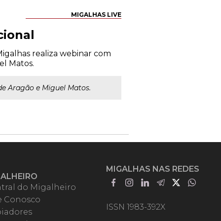
MIGALHAS LIVE
cional
 Migalhas realiza webinar com
el Matos.
 de Aragão e Miguel Matos.
MIGALHAS NAS REDES
GALHEIRO
tral do Migalheiro
e Conosco
ISSN 1983-392X
iadores