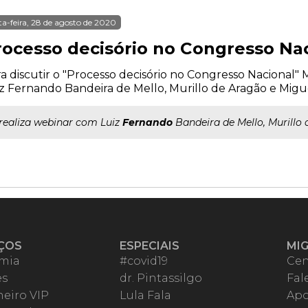
ta-feira, 28 de agosto de 2020
rocesso decisório no Congresso Na
a discutir o "Processo decisório no Congresso Nacional"
z Fernando Bandeira de Mello, Murillo de Aragão e Migu
..realiza webinar com Luiz
Fernando
Bandeira de Mello, Murillo
ÇOS
ESPECIAIS
MI
mia
#covid19
Cen
es
dr. Pintassilgo
Fal
eiro VIP
Lula Fala
Apo