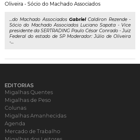
Oliveira - Sócio do Machado Associados
...do Machado Associados
Gabriel
Caldiron Rezende -
Sócio do Machado Associados Luciano Sapata - Vice
presidente da SERTRADING Paulo César Conrado - Juiz
Federal do estado de SP Moderador: Júlio de Oliveira
-...
EDITORIAS
Migalhas Quentes
Migalhas de Peso
Colunas
Migalhas Amanhecidas
Agenda
Mercado de Trabalho
Migalhas dos Leitores