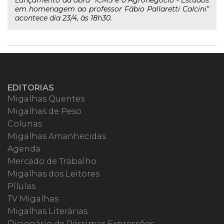
Lançamento da obra "ICMS e o Agronegócio - Estudos
em homenagem ao professor Fábio Pallaretti Calcini"
acontece dia 23/4, às 18h30.
EDITORIAS
Migalhas Quentes
Migalhas de Peso
Colunas
Migalhas Amanhecidas
Agenda
Mercado de Trabalho
Migalhas dos Leitores
Pílulas
TV Migalhas
Migalhas Literárias
Dicionário de Péssimas Expressões