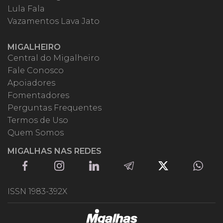
Lula Fala
Vazamentos Lava Jato
MIGALHEIRO
Central do Migalheiro
Fale Conosco
Apoiadores
Fomentadores
Perguntas Frequentes
Termos de Uso
Quem Somos
MIGALHAS NAS REDES
ISSN 1983-392X