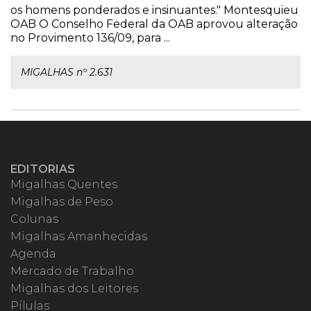
os homens ponderados e insinuantes." Montesquieu
OAB O Conselho Federal da OAB aprovou alteração
no Provimento 136/09, para ...
MIGALHAS nº 2.631
EDITORIAS
Migalhas Quentes
Migalhas de Peso
Colunas
Migalhas Amanhecidas
Agenda
Mercado de Trabalho
Migalhas dos Leitores
Pílulas