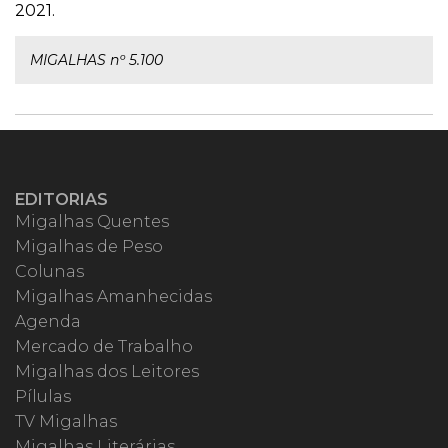
2021.
MIGALHAS nº 5.100
EDITORIAS
Migalhas Quentes
Migalhas de Peso
Colunas
Migalhas Amanhecidas
Agenda
Mercado de Trabalho
Migalhas dos Leitores
Pílulas
TV Migalhas
Migalhas Literárias