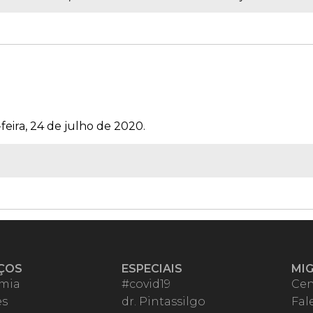
feira, 24 de julho de 2020.
ÇOS
ESPECIAIS
MI
mia
#covid19
Cen
es
dr. Pintassilgo
Fal