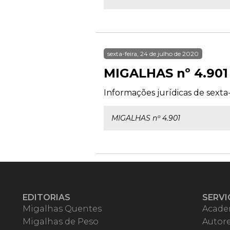
sexta-feira, 24 de julho de 2020
MIGALHAS nº 4.901
Informações jurídicas de sexta-
MIGALHAS nº 4.901
EDITORIAS
SERVI
Migalhas Quentes
Acade
Migalhas de Peso
Autor