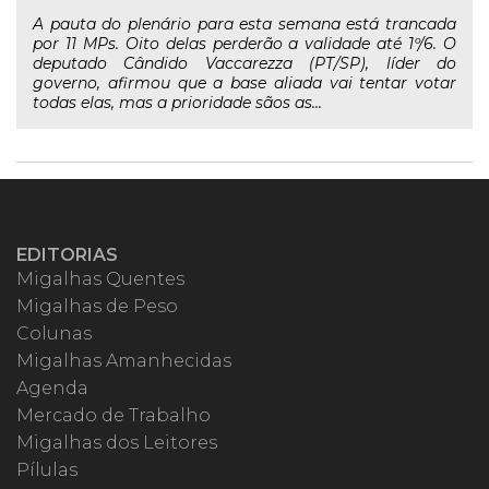
A pauta do plenário para esta semana está trancada
por 11 MPs. Oito delas perderão a validade até 1º/6. O
deputado Cândido Vaccarezza (PT/SP), líder do
governo, afirmou que a base aliada vai tentar votar
todas elas, mas a prioridade sãos as...
EDITORIAS
Migalhas Quentes
Migalhas de Peso
Colunas
Migalhas Amanhecidas
Agenda
Mercado de Trabalho
Migalhas dos Leitores
Pílulas