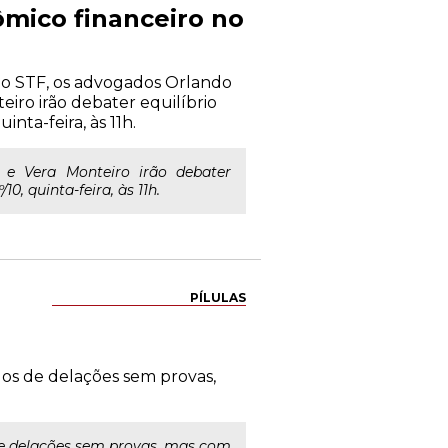
ômico financeiro no
do STF, os advogados Orlando
eiro irão debater equilíbrio
inta-feira, às 11h.
 e Vera Monteiro irão debater
10, quinta-feira, às 11h.
PÍLULAS
os de delações sem provas,
de delações sem provas, mas com