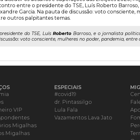
ontro entre o presidente do TSE, Luís Roberto Barroso, e 
xandre Garcia. Na pauta de discussão: voto consciente,
re outros palpitantes temas.
..presidente do TSE, Luís
Roberto
Barroso, e o jornalista políti
iscussão: voto consciente, mulheres no poder, pandemia, entre 
ÇOS
ESPECIAIS
MI
mia
#covid19
Cen
es
dr. Pintassilgo
Fal
eiro VIP
Lula Fala
Apo
spondentes
Vazamentos Lava Jato
Fom
órios Migalhas
Per
os Migalhas
Ter