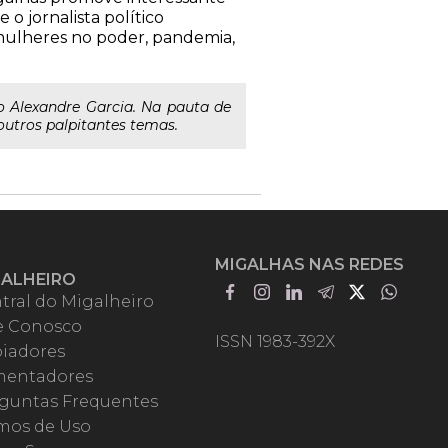
o jornalista político
 mulheres no poder, pandemia,
co Alexandre Garcia. Na pauta de
outros palpitantes temas.
MIGALHAS NAS REDES
GALHEIRO
tral do Migalheiro
e Conosco
ISSN 1983-392X
iadores
entadores
guntas Frequentes
mos de Uso