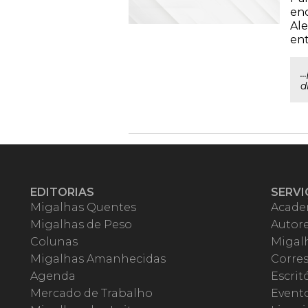
enc
Ale
ent
.
d
EDITORIAS
SERVI
Migalhas Quentes
Acade
Migalhas de Peso
Autor
Colunas
Migalh
Migalhas Amanhecidas
Corre
Agenda
Escrit
Mercado de Trabalho
Event