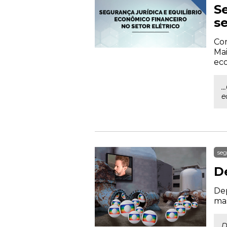
S
se
Com
Mai
eco
.
e
seg
D
Dep
ma
D