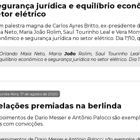
egurança jurídica e equilíbrio econ
tor elétrico
 palestra magna de Carlos Ayres Britto, ex-presidente 
a Neto, Maria João Rolim, Saul Tourinho Leal e Vera Mont
nômico e segurança jurídica no setor elétrico. Dia 1º/10, qu
..Orlando Maia Neto, Maria
João
Rolim, Saul Tourinho Leal
quilíbrio econômico e segurança jurídica no setor elétrico. Dia 1º/
unda-feira, 17 de agosto de 2020
elações premiadas na berlinda
oimentos de Dario Messer e Antônio Palocci são exempl
s com convicções.
epoimentos de Dario Messer e Antônio Palocci são exemplos 