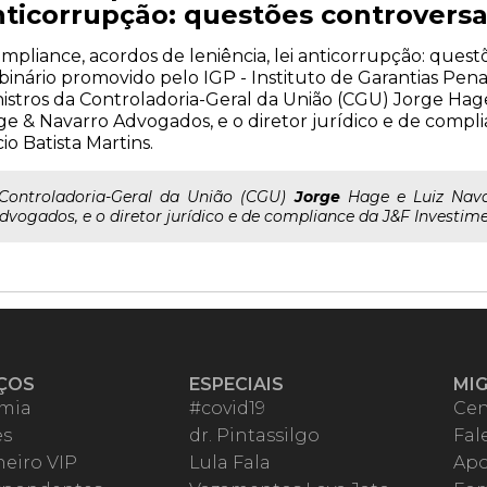
nticorrupção: questões controvers
mpliance, acordos de leniência, lei anticorrupção: ques
inário promovido pelo IGP - Instituto de Garantias Penai
istros da Controladoria-Geral da União (CGU) Jorge Hage
e & Navarro Advogados, e o diretor jurídico e de compl
io Batista Martins.
..Controladoria-Geral da União (CGU)
Jorge
Hage e Luiz Nava
dvogados, e o diretor jurídico e de compliance da J&F Investime
ÇOS
ESPECIAIS
MI
mia
#covid19
Cen
es
dr. Pintassilgo
Fal
eiro VIP
Lula Fala
Apo