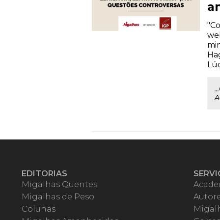
a
"Co
web
min
Hag
Lúc
.
A
EDITORIAS
SERVI
Migalhas Quentes
Acade
Migalhas de Peso
Autor
Colunas
Migalh