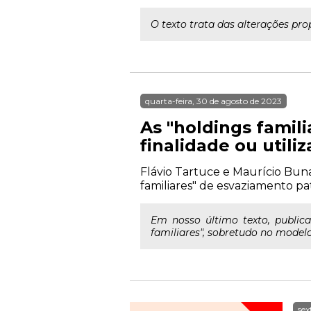
O texto trata das alterações pro
quarta-feira, 30 de agosto de 2023
As "holdings famili
finalidade ou utili
Flávio Tartuce e Maurício Bun
familiares" de esvaziamento pat
Em nosso último texto, public
familiares", sobretudo no modelo
sex