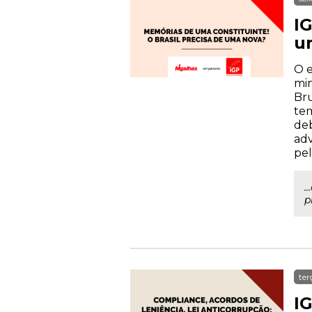
IG
u
O e
min
Bru
tem
deb
adv
pel
.
p
ter
IG