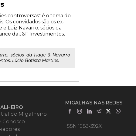
as
tões controversas" é o tema do
s. Os convidados são os ex-
 e Luiz Navarro, sócios da
iance da J&F Investimentos,
rro, sócios da Hage & Navarro
ntos, Lúcio Batista Martins.
MIGALHAS NAS REDES
GALHEIRO
tral do Migalheiro
e Conosco
ISSN 1983-392X
iadores