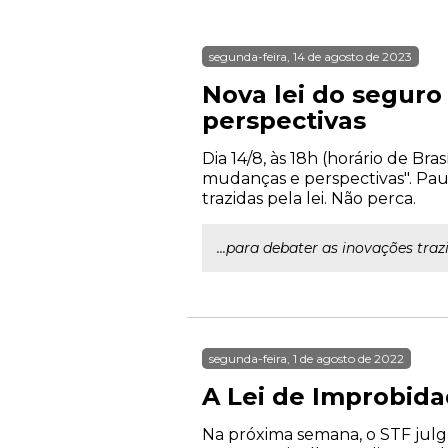
segunda-feira, 14 de agosto de 2023
Nova lei do seguro
perspectivas
Dia 14/8, às 18h (horário de Br
mudanças e perspectivas". Pa
trazidas pela lei. Não perca.
...para debater as inovações tra
segunda-feira, 1 de agosto de 2022
A Lei de Improbida
Na próxima semana, o STF julga 