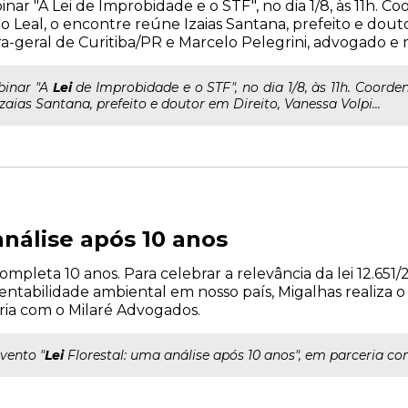
inar "A Lei de Improbidade e o STF", no dia 1/8, às 11h. 
o Leal, o encontre reúne Izaias Santana, prefeito e douto
a-geral de Curitiba/PR e Marcelo Pelegrini, advogado e 
ebinar "A
Lei
de Improbidade e o STF", no dia 1/8, às 11h. Coorde
zaias Santana, prefeito e doutor em Direito, Vanessa Volpi...
análise após 10 anos
ompleta 10 anos. Para celebrar a relevância da lei 12.65
tabilidade ambiental em nosso país, Migalhas realiza o 
eria com o Milaré Advogados.
evento "
Lei
Florestal: uma análise após 10 anos", em parceria c