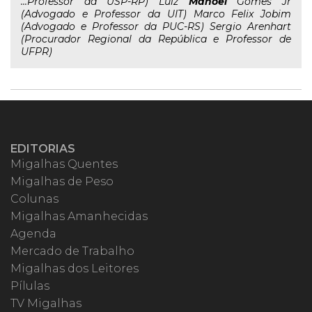
...Professor da USP-RP) Luiz
Manoel
Gomes Jr
(Advogado e Professor da UIT) Marco Felix Jobim
(Advogado e Professor da PUC-RS) Sergio Arenhart
(Procurador Regional da República e Professor de
UFPR)
EDITORIAS
Migalhas Quentes
Migalhas de Peso
Colunas
Migalhas Amanhecidas
Agenda
Mercado de Trabalho
Migalhas dos Leitores
Pílulas
TV Migalhas