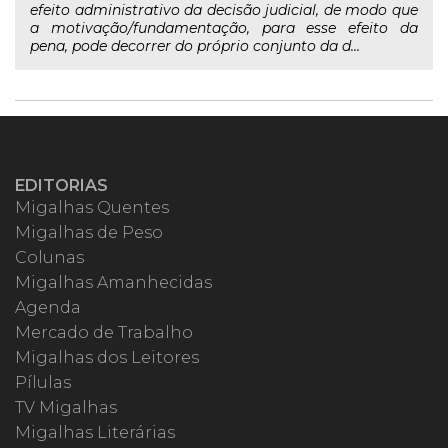
efeito administrativo da decisão judicial, de modo que
a motivação/fundamentação, para esse efeito da
pena, pode decorrer do próprio conjunto da d...
EDITORIAS
Migalhas Quentes
Migalhas de Peso
Colunas
Migalhas Amanhecidas
Agenda
Mercado de Trabalho
Migalhas dos Leitores
Pílulas
TV Migalhas
Migalhas Literárias