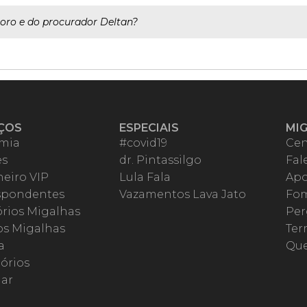
Moro e do procurador Deltan?
ÇOS
ESPECIAIS
MI
mia
#covid19
Cen
es
dr. Pintassilgo
Fal
eiro VIP
Lula Fala
Apo
spondentes
Vazamentos Lava Jato
Fom
órios Migalhas
Per
os Migalhas
Ter
a
Qu
órios
ar