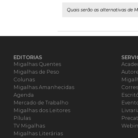
Quais serão as alternativas de 
EDITORIAS
SERVI
Migalhas Quentes
Acade
Migalhas de Peso
Autor
Colunas
Migalh
Migalhas Amanhecidas
Corre
Agenda
Escrit
Mercado de Trabalho
Event
Migalhas dos Leitores
Livrari
Pílulas
Precat
TV Migalhas
Webin
Migalhas Literárias