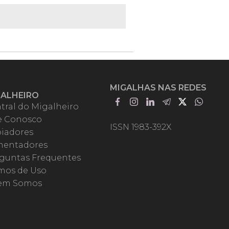
MIGALHAS NAS REDES
GALHEIRO
tral do Migalheiro
e Conosco
ISSN 1983-392X
iadores
entadores
guntas Frequentes
mos de Uso
em Somos