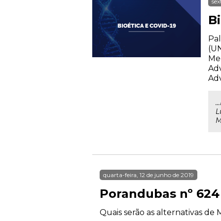
sex
Bi
Pal
(UN
Med
Adv
Adv
.
L
M
quarta-feira, 12 de junho de 2019
Porandubas nº 624
Quais serão as alternativas de