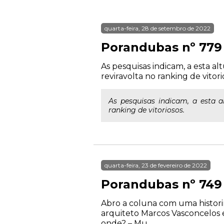
quarta-feira, 28 de setembro de 2022
Porandubas nº 779
As pesquisas indicam, a esta a
reviravolta no ranking de vitori
As pesquisas indicam, a esta a
ranking de vitoriosos.
quarta-feira, 23 de fevereiro de 2022
Porandubas nº 749
Abro a coluna com uma historin
arquiteto Marcos Vasconcelos 
onde? – Mu...