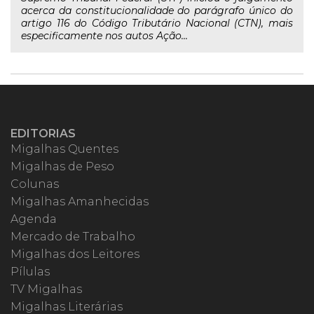
acerca da constitucionalidade do parágrafo único do
artigo 116 do Código Tributário Nacional (CTN), mais
especificamente nos autos Ação...
EDITORIAS
Migalhas Quentes
Migalhas de Peso
Colunas
Migalhas Amanhecidas
Agenda
Mercado de Trabalho
Migalhas dos Leitores
Pílulas
TV Migalhas
Migalhas Literárias