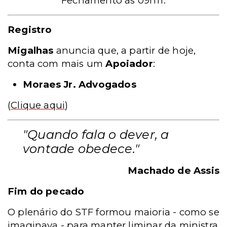
Fechamento às 09h11.
Registro
Migalhas
anuncia que, a partir de hoje,
conta com mais um
Apoiador
:
Moraes Jr. Advogados
(
Clique aqui
)
"Quando fala o dever, a
vontade obedece."
Machado de Assis
Fim do pecado
O plenário do STF formou maioria - como se
imaginava - para manter liminar da ministra