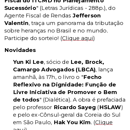
Fiscal do ITCMD no Planejamento
Sucessório
"
(Letras Jurídicas - 288p.)
, do
Agente Fiscal de Rendas
Jefferson
Valentin
, traça um panorama da tributação
sobre heranças no Brasil e no mundo.
Participe do sorteio!
(
Clique aqui
)
Novidades
Yun Ki Lee
, sócio de
Lee, Brock,
Camargo Advogados (LBCA)
, lança
amanhã, às 17h, o livro o "
Fecho
Reflexivo na Dignidade: Função de
Livre Iniciativa de Promover o Bem
de todos
"
(Dialética)
. A obra é prefaciada
pelo professor
Ricardo Sayeg
(
HSLAW
)
e pelo ex-Cônsul-geral da Coreia do Sul
em São Paulo,
Hak You Kim
.
(
Clique
aqui
)