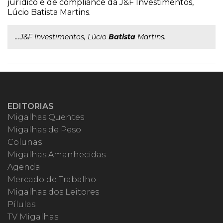
jurídico e de compliance da J&F Investimentos,
Lúcio Batista Martins.
...J&F Investimentos, Lúcio
Batista
Martins.
EDITORIAS
Migalhas Quentes
Migalhas de Peso
Colunas
Migalhas Amanhecidas
Agenda
Mercado de Trabalho
Migalhas dos Leitores
Pílulas
TV Migalhas