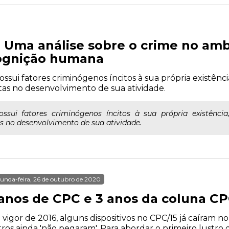
: Uma análise sobre o crime no am
cognição humana
i fatores criminógenos íncitos à sua própria existência
tas no desenvolvimento de sua atividade.
ui fatores criminógenos íncitos à sua própria existência
s no desenvolvimento de sua atividade.
unda-feira, 26 de outubro de 2020
 anos de CPC e 3 anos da coluna CP
vigor de 2016, alguns dispositivos no CPC/15 já caíram no
ros ainda 'não pegaram'. Para abordar o primeiro lustro