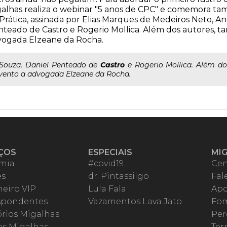
alhas realiza o webinar "5 anos de CPC" e comemora t
Prática, assinada por Elias Marques de Medeiros Neto, A
teado de Castro e Rogerio Mollica. Além dos autores, t
vogada Elzeane da Rocha.
..Souza, Daniel Penteado de
Castro
e Rogerio Mollica. Além do
vento a advogada Elzeane da Rocha.
ÇOS
ESPECIAIS
MI
mia
#covid19
Cen
es
dr. Pintassilgo
Fal
eiro VIP
Lula Fala
Apo
spondentes
Vazamentos Lava Jato
Fom
órios Migalhas
Per
os Migalhas
Ter