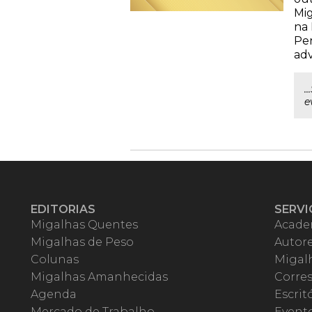
Mig
na 
Pen
ad
.
e
EDITORIAS
SERVI
Migalhas Quentes
Acade
Migalhas de Peso
Autor
Colunas
Migalh
Migalhas Amanhecidas
Corre
Agenda
Escrit
Mercado de Trabalho
Event