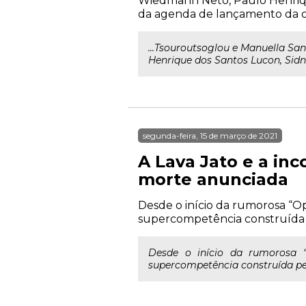
Wiedmann Neto, Paulo Henriqu
da agenda de lançamento da o
...Tsouroutsoglou e Manuella Sa
Henrique dos Santos Lucon, Sidn
segunda-feira, 15 de março de 2021
A Lava Jato e a in
morte anunciada
Desde o início da rumorosa “Op
supercompetência construída pe
Desde o início da rumorosa “
supercompetência construída pel