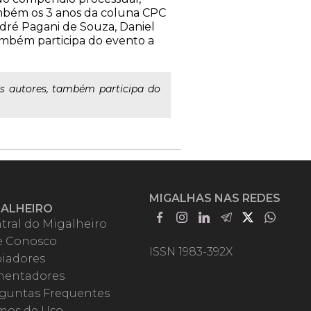
ambém os 3 anos da coluna CPC
ndré Pagani de Souza, Daniel
ambém participa do evento a
s autores, também participa do
MIGALHAS NAS REDES
GALHEIRO
tral do Migalheiro
e Conosco
ISSN 1983-392X
iadores
entadores
guntas Frequentes
mos de Uso