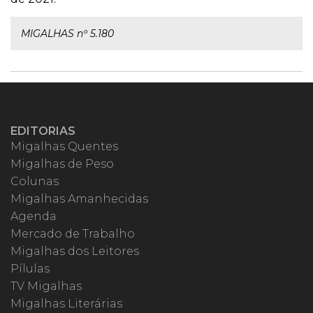
MIGALHAS nº 5.180
EDITORIAS
Migalhas Quentes
Migalhas de Peso
Colunas
Migalhas Amanhecidas
Agenda
Mercado de Trabalho
Migalhas dos Leitores
Pílulas
TV Migalhas
Migalhas Literárias