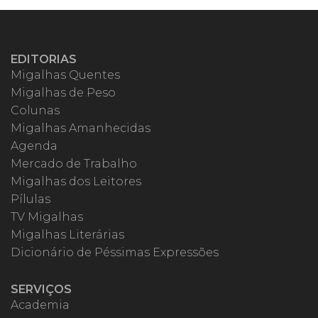
EDITORIAS
Migalhas Quentes
Migalhas de Peso
Colunas
Migalhas Amanhecidas
Agenda
Mercado de Trabalho
Migalhas dos Leitores
Pílulas
TV Migalhas
Migalhas Literárias
Dicionário de Péssimas Expressões
SERVIÇOS
Academia