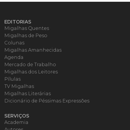
EDITORIAS
Migalhas Quentes
Migalhas de Peso
Colunas
Migalhas Amanhecidas
Agenda
Mercado de Trabalho
Migalhas dos Leitores
Pílulas
TV Migalhas
Migalhas Literárias
Dicionário de Péssimas Expressões
SERVIÇOS
Academia
Autores