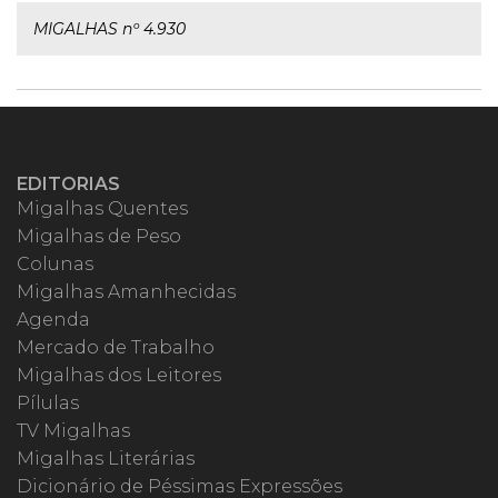
MIGALHAS nº 4.930
EDITORIAS
Migalhas Quentes
Migalhas de Peso
Colunas
Migalhas Amanhecidas
Agenda
Mercado de Trabalho
Migalhas dos Leitores
Pílulas
TV Migalhas
Migalhas Literárias
Dicionário de Péssimas Expressões