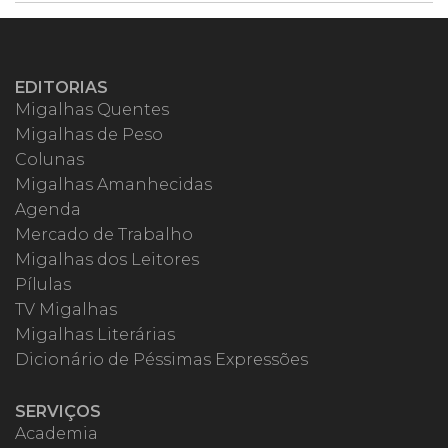
EDITORIAS
Migalhas Quentes
Migalhas de Peso
Colunas
Migalhas Amanhecidas
Agenda
Mercado de Trabalho
Migalhas dos Leitores
Pílulas
TV Migalhas
Migalhas Literárias
Dicionário de Péssimas Expressões
SERVIÇOS
Academia