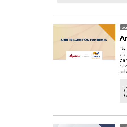
seg
A
Dia
pan
par
rev
arb
.
t
L