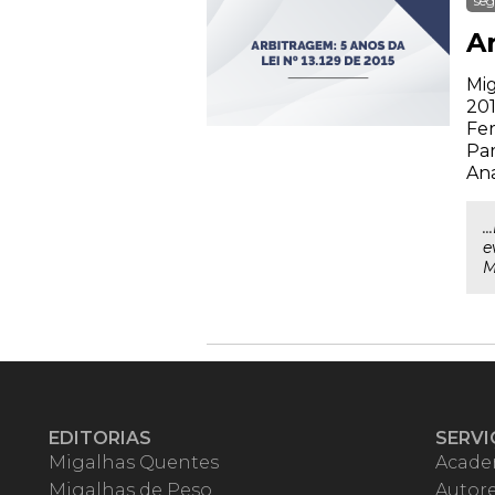
seg
Ar
Mig
201
Fer
Par
Ana
.
e
M
EDITORIAS
SERVI
Migalhas Quentes
Acade
Migalhas de Peso
Autor