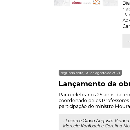
Dia
hab
Par
Adv
Car
.
segunda-feira, 30 de agosto de 2021
Lançamento da obra
Para celebrar os 25 anos da le
coordenado pelos Professores 
participação do ministro Moura
...Lucon e Olavo Augusto Viann
Marcela Kohlbach e Carolina Mo