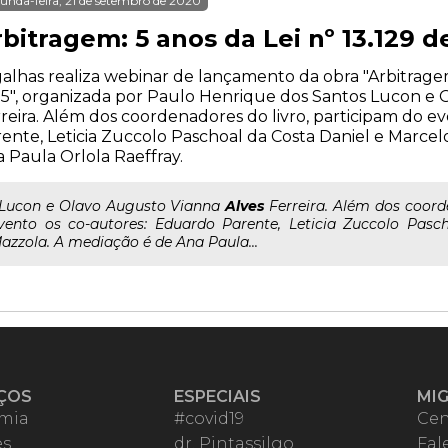
unda-feira, 21 de setembro de 2020
bitragem: 5 anos da Lei nº 13.129 d
alhas realiza webinar de lançamento da obra "Arbitragem:
5", organizada por Paulo Henrique dos Santos Lucon e 
reira. Além dos coordenadores do livro, participam do e
ente, Leticia Zuccolo Paschoal da Costa Daniel e Marce
 Paula Orlola Raeffray.
..Lucon e Olavo Augusto Vianna
Alves
Ferreira. Além dos coord
vento os co-autores: Eduardo Parente, Leticia Zuccolo Pasc
azzola. A mediação é de Ana Paula...
ÇOS
ESPECIAIS
MI
mia
#covid19
Cen
es
dr. Pintassilgo
Fal