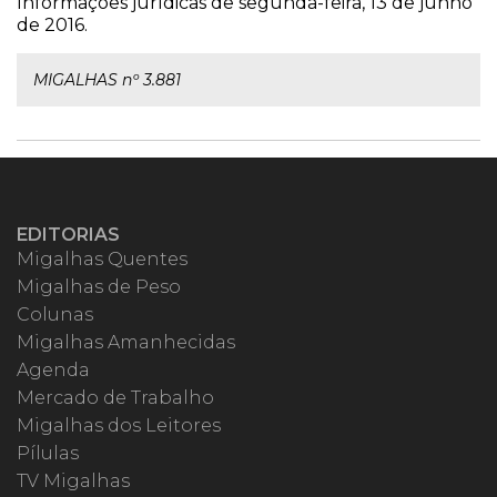
Informações jurídicas de segunda-feira, 13 de junho
de 2016.
MIGALHAS nº 3.881
EDITORIAS
Migalhas Quentes
Migalhas de Peso
Colunas
Migalhas Amanhecidas
Agenda
Mercado de Trabalho
Migalhas dos Leitores
Pílulas
TV Migalhas