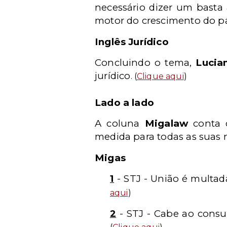
necessário dizer um basta à
motor do crescimento do p
Inglês Jurídico
Concluindo o tema,
Lucia
jurídico
. (
Clique aqui
)
Lado a lado
A coluna
Migalaw
conta 
medida para todas as suas n
Migas
1
- STJ - União é multada
aqui
)
2
- STJ - Cabe ao consu