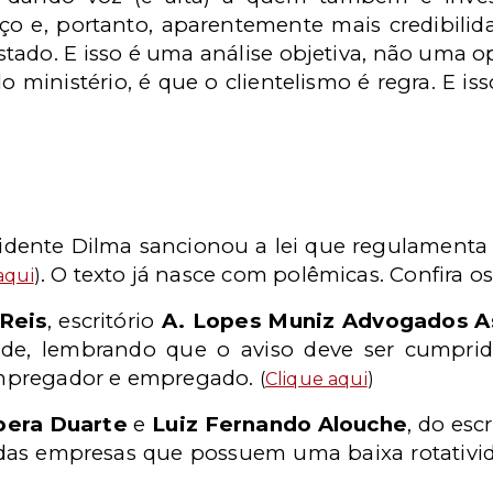
ço e, portanto, aparentemente mais credibilid
stado. E isso é uma análise objetiva, não uma o
do ministério, é que o clientelismo é regra. E i
dente Dilma sancionou a lei que regulamenta 
. O texto já nasce com polêmicas. Confira os
aqui
)
Reis
, escritório
A. Lopes Muniz Advogados A
dade, lembrando que o aviso deve ser cumpri
 empregador e empregado.
(
Clique aqui
)
ibera Duarte
e
Luiz Fernando Alouche
, do escr
 das empresas que possuem uma baixa rotativ