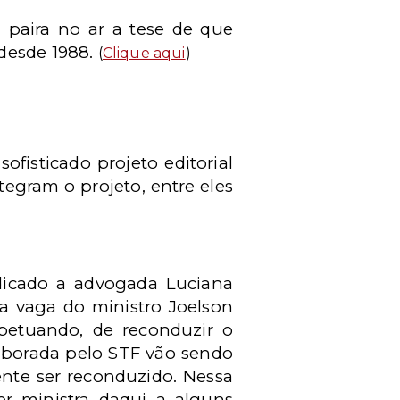
, paira no ar a tese de que
 desde 1988.
(
Clique aqui
)
fisticado projeto editorial
egram o projeto, entre eles
ndicado a advogada Luciana
na vaga do ministro Joelson
petuando, de reconduzir o
aborada pelo STF vão sendo
ente ser reconduzido. Nessa
ser ministra daqui a alguns