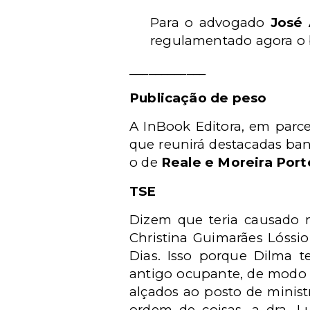
Para o advogado
José 
regulamentado agora o be
____________
Publicação de peso
A InBook Editora, em parce
que reunirá destacadas ban
o de
Reale e Moreira Por
TSE
Dizem que teria causado m
Christina Guimarães Lóssio
Dias. Isso porque Dilma 
antigo ocupante, de modo 
alçados ao posto de minist
ordem de coisas, a dra. Lu