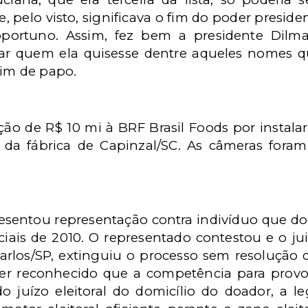
 pelo visto, significava o fim do poder presiden
oportuno. Assim, fez bem a presidente Dilm
tar quem ela quisesse dentre aqueles nomes q
fim de papo.
o de R$ 10 mi à BRF Brasil Foods por instala
os da fábrica de Capinzal/SC. As câmeras for
presentou representação contra indivíduo que do
nciais de 2010. O representado contestou e o ju
 Carlos/SP, extinguiu o processo sem resolução 
er reconhecido que a competência para prov
 juízo eleitoral do domicílio do doador, a l