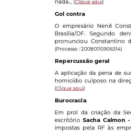
nada...
(
Clique aqui
)
Gol contra
O empresário Nenê Consta
Brasília/DF. Segundo de
pronunciou Constantino d
(Processo : 20080110906314)
Repercussão geral
A aplicação da pena de su
homicídio culposo na direç
(
Clique aqui
)
Burocracia
Em prol da criação da Se
escritório
Sacha Calmon -
impostas pela RF às empre