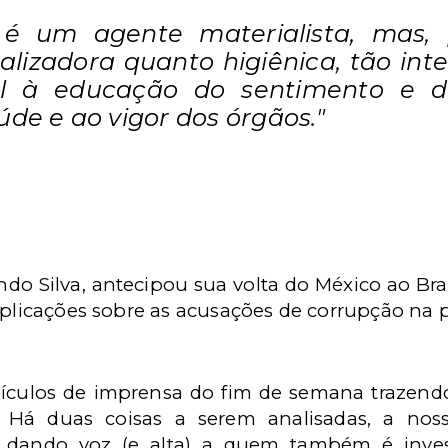
 é um agente materialista, mas, 
alizadora quanto higiênica, tão inte
el à educação do sentimento e d
úde e ao vigor dos órgãos."
ndo Silva, antecipou sua volta do México ao Br
xplicações sobre as acusações de corrupção na p
veículos de imprensa do fim de semana trazend
. Há duas coisas a serem analisadas, a noss
dando voz (e alta) a quem também é invest