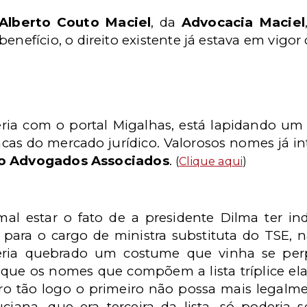
Alberto Couto Maciel
, da
Advocacia Maciel
nefício, o direito existente já estava em vigor
ria com o portal Migalhas, está lapidando um so
cas do mercado jurídico. Valorosos nomes já int
to Advogados Associados
.
(
Clique aqui
)
al estar o fato de a presidente Dilma ter i
 para o cargo de ministra substituta do TSE, 
teria quebrado um costume que vinha se per
que os nomes que compõem a lista tríplice el
ro tão logo o primeiro não possa mais legalm
ciana, que era terceira da lista, só poderia 