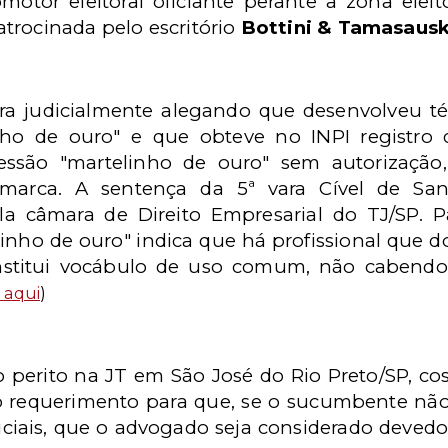
motor eleitoral oficiante perante a zona eleit
patrocinada pelo escritório
Bottini & Tamasaus
 judicialmente alegando que desenvolveu técn
nho de ouro" e que obteve no INPI registro
essão "martelinho de ouro" sem autorização, 
marca. A sentença da 5ª vara Cível de San
a câmara de Direito Empresarial do TJ/SP. 
linho de ouro" indica que há profissional que 
stitui vocábulo de uso comum, não cabendo 
 aqui
)
perito na JT em São José do Rio Preto/SP, cos
 requerimento para que, se o sucumbente não 
ciais, que o advogado seja considerado devedor