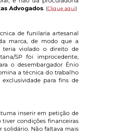
oral, e não da procuradoria
kas Advogados
.
(
Clique aqui
)
ica de funilaria artesanal
 da marca, de modo que a
teria violado o direito de
tana/SP foi improcedente,
Para o desembargador Ênio
domina a técnica do trabalho
exclusividade para fins de
tuma inserir em petição de
tiver condições financeiras
 solidário. Não faltava mais