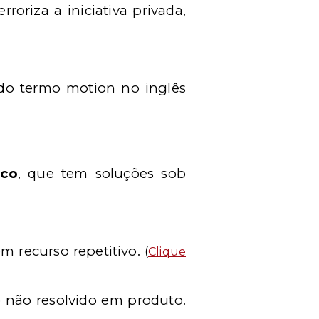
roriza a iniciativa privada,
do termo motion no inglês
sco
, que tem soluções sob
em recurso repetitivo.
(
Clique
 não resolvido em produto.