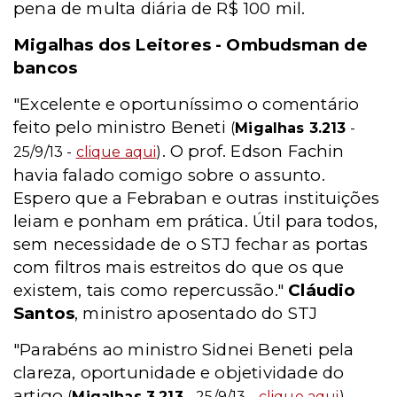
pena de multa diária de R$ 100 mil.
Migalhas dos Leitores - Ombudsman de
bancos
"Excelente e oportuníssimo o comentário
feito pelo ministro Beneti
(
Migalhas 3.213
-
. O prof. Edson Fachin
25/9/13 -
clique aqui
)
havia falado comigo sobre o assunto.
Espero que a Febraban e outras instituições
leiam e ponham em prática. Útil para todos,
sem necessidade de o STJ fechar as portas
com filtros mais estreitos do que os que
existem, tais como repercussão."
Cláudio
Santos
, ministro aposentado do STJ
"Parabéns ao ministro Sidnei Beneti pela
clareza, oportunidade e objetividade do
artigo
.
(
Migalhas 3.213
- 25/9/13 -
clique aqui
)