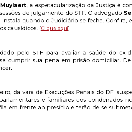
Muylaert
, a espetacularização da Justiça é co
s sessões de julgamento do STF. O advogado
Se
e instala quando o Judiciário se fecha. Confira,
os causídicos.
(
Clique aqui
)
ado pelo STF para avaliar a saúde do ex-de
isa cumprir sua pena em prisão domiciliar. 
ncer.
beiro, da vara de Execuções Penais do DF, susp
e parlamentares e familiares dos condenados n
 fila em frente ao presídio e terão de se subme