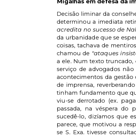
Migalhas em defesa da i
Decisão liminar da conselh
determinou a imediata reti
acredita no sucesso de Na
da urbanidade que se esper
coisas, tachava de mentiro
chamou de
"ataques insis
a ele. Num texto truncado, 
serviço de advogados não m
acontecimentos da gestão do
de imprensa, reverberando 
tinham fundamento que qua
viu-se derrotado (ex. pag
passada, na véspera do p
sucedê-lo, dizíamos que 
parece, que motivou a resp
se S. Exa. tivesse consulta