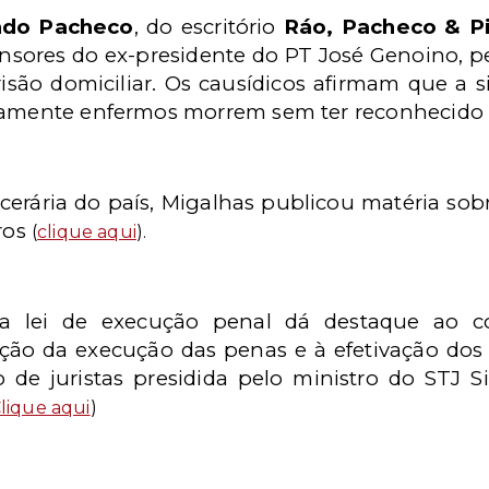
ndo Pacheco
, do escritório
Ráo, Pacheco & P
ensores do ex-presidente do PT José Genoino,
ão domiciliar. Os causídicos afirmam que a si
iamente enfermos morrem sem ter reconhecido s
cerária do país, Migalhas publicou matéria sobr
iros
(
clique aqui
).
da lei de execução penal dá destaque ao 
ação da execução das penas e à efetivação dos 
 de juristas presidida pelo ministro do STJ 
lique aqui
)