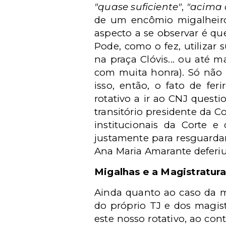
"quase suficiente"
,
"acima 
de um encômio migalheiro.
aspecto a se observar é que
Pode, como o fez, utilizar
na praça Clóvis... ou até 
com muita honra). Só não p
isso, então, o fato de fer
rotativo a ir ao CNJ quest
transitório presidente da C
institucionais da Corte e
justamente para resguardar
Ana Maria Amarante deferiu 
Migalhas e a Magistratur
Ainda quanto ao caso da m
do próprio TJ e dos magist
este nosso rotativo, ao con