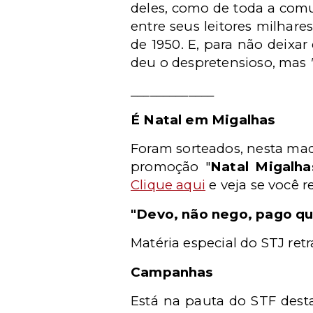
deles, como de toda a comu
entre seus leitores milhare
de 1950. E, para não deixar
deu o despretensioso, mas
_____________
É Natal em Migalhas
Foram sorteados, nesta ma
promoção "
Natal Migalha
Clique aqui
e
veja se você r
"Devo, não nego, pago q
Matéria especial do STJ ret
Campanhas
Está na pauta do STF desta