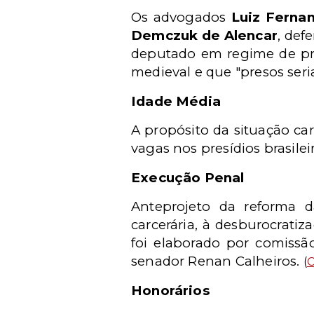
Os advogados
Luiz Ferna
Demczuk de Alencar
, def
deputado em regime de pris
medieval e que "presos ser
Idade Média
A propósito da situação car
vagas nos presídios brasile
Execução Penal
Anteprojeto da reforma 
carcerária, à desburocratiz
foi elaborado por comissão
senador Renan Calheiros.
(
C
Honorários