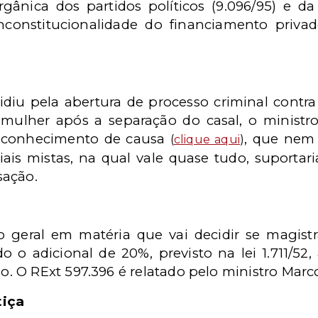
rgânica dos partidos políticos (9.096/95) e da 
nconstitucionalidade do financiamento priva
diu pela abertura de processo criminal contra
 mulher após a separação do casal, o ministro 
m conhecimento de causa
, que nem
(
clique aqui
)
iais mistas, na qual vale quase tudo, suport
sação.
 geral em matéria que vai decidir se magist
o adicional de 20%, previsto na lei 1.711/52
 O RExt 597.396 é relatado pelo ministro Marco
tiça