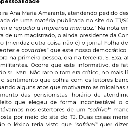
mpessoalidade
eira Ana Maria Amarante, atendendo pedido des
rada de uma matéria publicada no site do TJ/SP 
lini e repudia a imprensa mendaz."
Na nota em
a de um magistrado, o ainda presidente da Cort
so (mendaz outra coisa não é) o jornal Folha d
tentes e covardes"
que este nosso democrático 
ora na primeira pessoa, ora na terceira, S. Exa.
ilitantes. Ocorre que este informativo, de fa
 sr. Ivan. Não raro o tom era crítico, no mais l
o sentimento que colhia com os leitores bandei
ndo alguns atos que motivaram as migalhas ap
amento das pensionistas, horário de atendim
leito que elegeu de forma incontestável o 
estávamos nos estertores de um
"sofrível"
manda
osta por meio do site do TJ. Duas coisas merec
do o léxico teria visto que
"sofrível"
quer dize