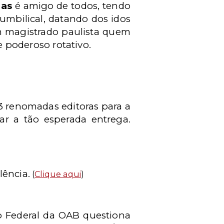
has
é amigo de todos, tendo
 umbilical, datando dos idos
 um magistrado paulista quem
e poderoso rotativo.
3 renomadas editoras para a
zar a tão esperada entrega.
lência.
(
Clique aqui
)
ho Federal da OAB questiona