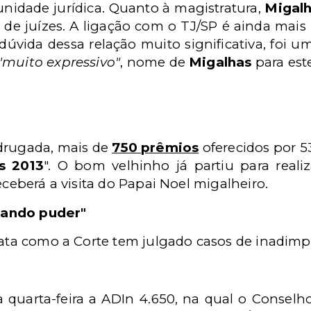
nidade jurídica. Quanto à magistratura,
Migal
s de juízes. A ligação com o TJ/SP é ainda mais
 dúvida dessa relação muito significativa, foi
"muito expressivo"
, nome de
Migalhas
para est
drugada, mais de
750 prêmios
oferecidos por 5
s 2013
". O bom velhinho já partiu para reali
eceberá a visita do Papai Noel migalheiro.
uando puder"
rata como a Corte tem julgado casos de inadimp
 quarta-feira a ADIn 4.650, na qual o Consel