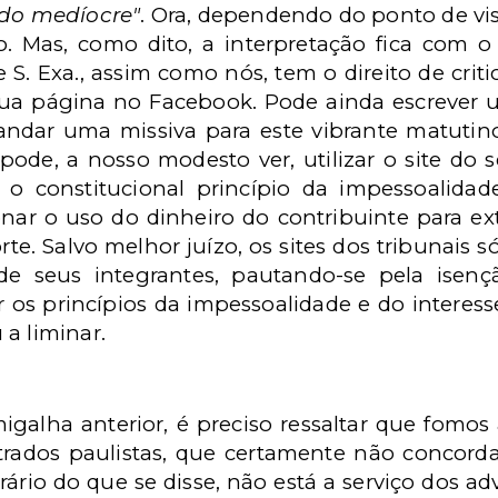
do medíocre"
. Ora, dependendo do ponto de vist
 Mas, como dito, a interpretação fica com o
 S. Exa., assim como nós, tem o direito de criti
 sua página no Facebook. Pode ainda escrever u
mandar uma missiva para este vibrante matutin
ode, a nosso modesto ver, utilizar o site do se
ir o constitucional princípio da impessoalid
ionar o uso do dinheiro do contribuinte para ex
orte. Salvo melhor juízo, os sites dos tribunais 
 de seus integrantes, pautando-se pela isenç
 os princípios da impessoalidade e do interess
a liminar.
a
igalha anterior, é preciso ressaltar que fom
rados paulistas, que certamente não concorda
trário do que se disse, não está a serviço dos 