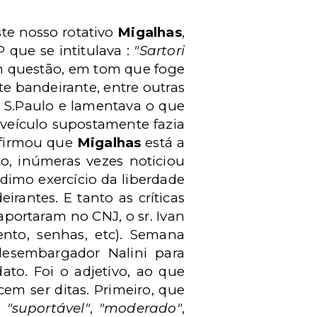
te nosso rotativo
Migalhas
,
que se intitulava :
"Sartori
 questão, em tom que foge
e bandeirante, entre outras
e S.Paulo e lamentava o que
veículo supostamente fazia
 afirmou que
Migalhas
está a
to, inúmeras vezes noticiou
ídimo exercício da liberdade
rantes. E tanto as críticas
ortaram no CNJ, o sr. Ivan
ento, senhas, etc). Semana
desembargador Nalini para
to. Foi o adjetivo, ao que
em ser ditas. Primeiro, que
r
"suportável"
,
"moderado"
,