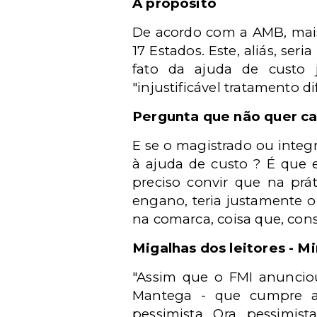
A propósito
De acordo com a AMB, mais 
17 Estados. Este, aliás, s
fato da ajuda de custo 
"injustificável tratamento d
Pergunta que não quer ca
E se o magistrado ou integ
à ajuda de custo ? É que 
preciso convir que na prá
engano, teria justamente o
na comarca, coisa que, cons
Migalhas dos leitores - M
"Assim que o FMI anunciou
Mantega - que cumpre av
pessimista. Ora, pessimist