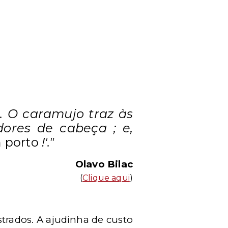
. O caramujo traz às
dores de cabeça ; e,
m
porto
!'."
Olavo Bilac
(
Clique aqui
)
rados. A ajudinha de custo