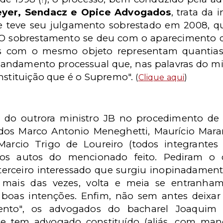
yer, Sendacz e Opice Advogados
, trata da
 e teve seu julgamento sobrestado em 2008, q
e. O sobrestamento se deu com o apareciment
os com o mesmo objeto representam quantias 
ndamento processual que, nas palavras do min
instituição que é o Supremo".
(
Clique aqui
)
s do outrora ministro JB no procedimento de
dos Marco Antonio Meneghetti, Maurício Maranh
Marcio Trigo de Loureiro (todos integrantes
nos autos do mencionado feito. Pediram o
erceiro interessado que surgiu inopinadamente
 no mais das vezes, volta e meia se entranh
 boas intenções. Enfim, não sem antes deixar 
mento", os advogados do bacharel Joaquim
te tem advogado constituído (aliás, com man