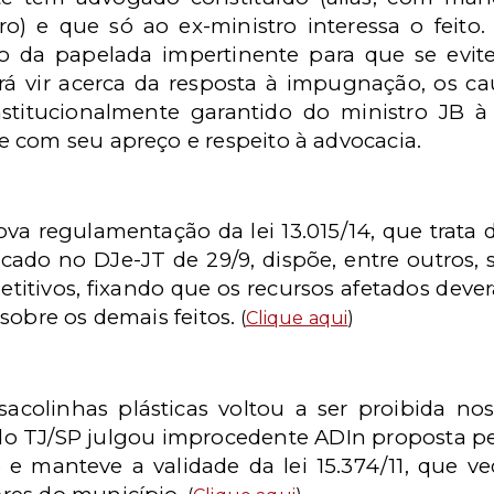
iro) e que só ao ex-ministro interessa o fei
 da papelada impertinente para que se evit
 vir acerca da resposta à impugnação, os cau
titucionalmente garantido do ministro JB à l
 com seu apreço e respeito à advocacia.
va regulamentação da lei 13.015/14, que trata d
icado no DJe-JT de 29/9, dispõe, entre outros,
titivos, fixando que os recursos afetados deve
sobre os demais feitos.
(
Clique aqui
)
 sacolinhas plásticas voltou a ser proibida n
 do TJ/SP julgou improcedente ADIn proposta pel
 e manteve a validade da lei 15.374/11, que ve