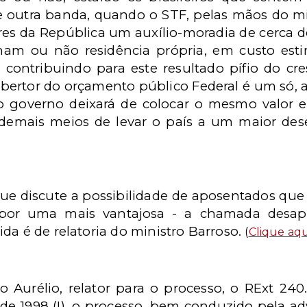
 outra banda, quando o STF, pelas mãos do min
ores da República um auxílio-moradia de cerca d
am ou não residência própria, em custo est
á contribuindo para este resultado pífio do 
obertor do orçamento público Federal é um só, a
, o governo deixará de colocar o mesmo valor 
e demais meios de levar o país a um maior de
que discute a possibilidade de aposentados que
a por uma mais vantajosa - a chamada desap
da é de relatoria do ministro Barroso.
(
Clique aqu
 Aurélio, relator para o processo, o RExt 24
sde 1998 (!), o processo, bem conduzido pela 