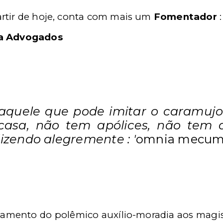
artir de hoje, conta com mais um
Fomentador
:
a Advogados
aquele que pode imitar o caramujo
 casa, não tem apólices, não tem 
dizendo alegremente : '
omnia
mecu
mento do polêmico auxílio-moradia aos magist