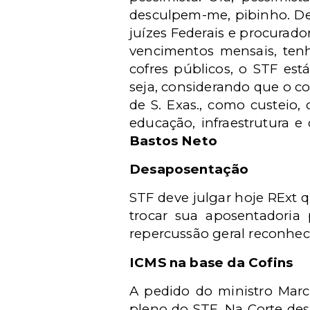
desculpem-me, pibinho. De
juízes Federais e procurad
vencimentos mensais, tenh
cofres públicos, o STF est
seja, considerando que o c
de S. Exas., como custeio
educação, infraestrutura 
Bastos Neto
Desaposentação
STF deve julgar hoje RExt 
trocar sua aposentadori
repercussão geral reconheci
ICMS na base da Cofins
A pedido do ministro Marco
pleno do STF. Na Corte de