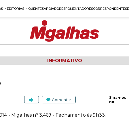
OS
EDITORIAS
QUENTES
APOIADORES
FOMENTADORES
CORRESPONDENTES
INFORMATIVO
9
Siga-nos
Comentar
no
014 - Migalhas nº 3.469 - Fechamento às 9h33.