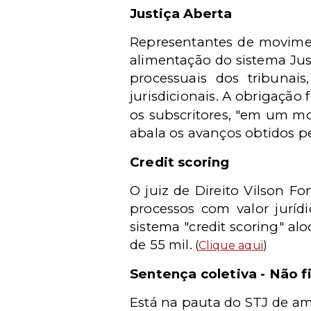
Justiça Aberta
Representantes de movimen
alimentação do sistema Just
processuais dos tribunai
jurisdicionais. A obrigação
os subscritores, "em um mo
abala os avanços obtidos pe
Credit scoring
O juiz de Direito Vilson Fo
processos com valor juríd
sistema "credit scoring" al
de 55 mil.
(
Clique aqui
)
Sentença coletiva - Não f
Está na pauta do STJ de am