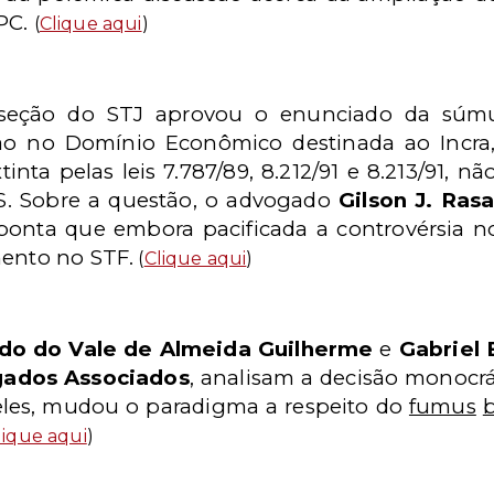
CPC.
(
Clique aqui
)
ª seção do STJ aprovou o enunciado da súmu
ção no Domínio Econômico destinada ao Incra
xtinta pelas leis 7.787/89, 8.212/91 e 8.213/91
S. Sobre a questão, o advogado
Gilson J. Ras
aponta que embora pacificada a controvérsia n
mento no STF.
(
Clique aqui
)
ndo do Vale de Almeida Guilherme
e
Gabriel 
gados Associados
, analisam a decisão monocrá
eles, mudou o paradigma a respeito do
fumus
lique aqui
)