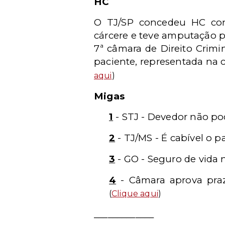
HC
O TJ/SP concedeu HC cons
cárcere e teve amputação 
7ª câmara de Direito Crimi
paciente, representada na c
aqui
)
Migas
1
- STJ - Devedor não po
2
- TJ/MS - É cabível o 
3
- GO - Seguro de vida 
4
- Câmara aprova praz
(
Clique aqui
)
_____________