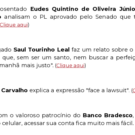
posentado
Eudes Quintino de Oliveira Júnio
o
analisam o PL aprovado pelo Senado que t
Clique aqui
)
ogado
Saul Tourinho Leal
faz um relato sobre o
que, sem ser um santo, nem buscar a perfei
manhã mais justo".
(
Clique aqui
)
 Carvalho
explica a expressão "face a lawsuit"
. (
m o valoroso patrocínio do
Banco Bradesco
celular, acessar sua conta fica muito mais fácil.