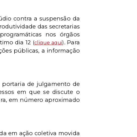
údio contra a suspensão da
rodutividade das secretarias
 programáticas nos órgãos
ltimo dia 12
. Para
(
clique aqui
)
ções públicas, a informação
ou portaria de julgamento de
cessos em que se discute o
a vara, em número aproximado
ida em ação coletiva movida