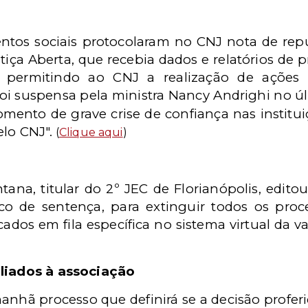
tos sociais protocolaram no CNJ nota de rep
iça Aberta, que recebia dados e relatórios de p
s, permitindo ao CNJ a realização de ações
 foi suspensa pela ministra Nancy Andrighi no ú
mento de grave crise de confiança nas institui
lo CNJ".
(
Clique aqui
)
ntana, titular do 2º JEC de Florianópolis, edit
ico de sentença, para extinguir todos os pro
ocados em fila específica no sistema virtual d
iliados à associação
anhã processo que definirá se a decisão profer