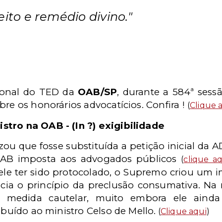
ito e remédio divino."
sional do TED da
OAB/SP
, durante a 584ª sess
bre os honorários advocatícios. Confira !
(
Clique 
stro na OAB - (In ?) exigibilidade
ou que fosse substituída a petição inicial da A
 OAB imposta aos advogados públicos
(
clique aq
ele ter sido protocolado, o Supremo criou um 
ia o princípio da preclusão consumativa. Na n
 de medida cautelar, muito embora ele aind
ibuído ao ministro Celso de Mello.
(
Clique aqui
)