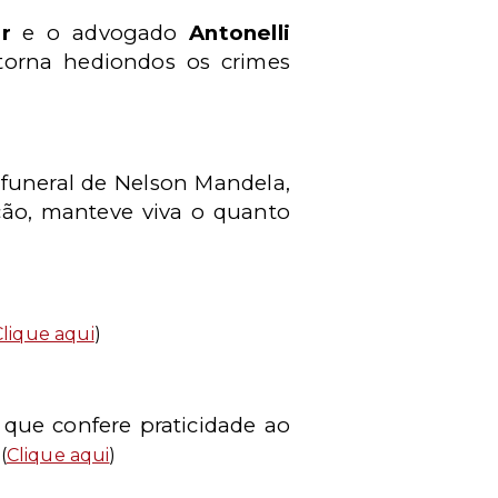
r
e o advogado
Antonelli
orna hediondos os crimes
 funeral de Nelson Mandela,
ção, manteve viva o quanto
Clique aqui
)
, que confere praticidade ao
(
Clique aqui
)