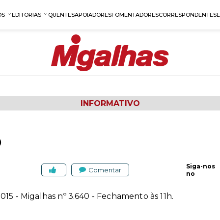
OS
EDITORIAS
QUENTES
APOIADORES
FOMENTADORES
CORRESPONDENTES
INFORMATIVO
0
Siga-nos
Comentar
no
015 - Migalhas nº 3.640 - Fechamento às 11h.