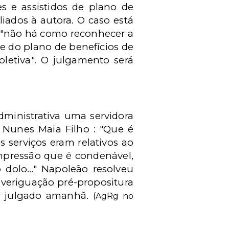
es e assistidos de plano de
iados à autora. O caso está
ue "não há como reconhecer a
e do plano de benefícios de
oletiva". O julgamento será
administrativa uma servidora
o Nunes Maia Filho : "Que é
s serviços eram relativos ao
 impressão que é condenável,
dolo..." Napoleão resolveu
 averiguação pré-propositura
er julgado amanhã.
(AgRg no