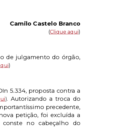
Camilo Castelo Branco
(
Clique aqui
)
ão de julgamento do órgão,
aqui
)
DIn 5.334, proposta contra a
Autorizando a troca do
ui
).
importantíssimo precedente,
ova petição, foi excluída a
a conste no cabeçalho do