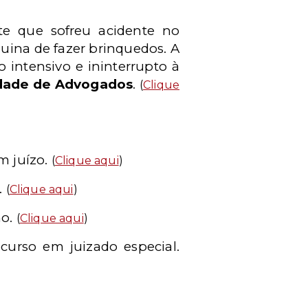
te que sofreu acidente no
ina de fazer brinquedos. A
 intensivo e ininterrupto à
edade de Advogados
.
(
Clique
m juízo.
(
Clique aqui
)
.
(
Clique aqui
)
mo.
(
Clique aqui
)
urso em juizado especial.