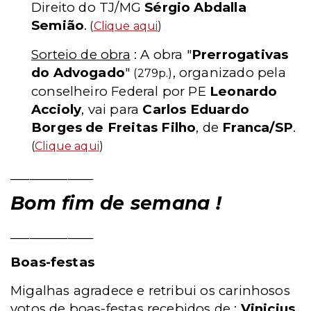
Direito do TJ/MG
Sérgio Abdalla
Semião
.
(
Clique aqui
)
Sorteio de obra
: A obra "
Prerrogativas
do Advogado
"
, organizado pela
(279p.)
conselheiro Federal por PE
Leonardo
Accioly
, vai para
Carlos Eduardo
Borges de Freitas Filho
, de
Franca/SP
.
(
Clique aqui
)
_____________
Bom fim de semana !
_____________
Boas-festas
Migalhas agradece e retribui os carinhosos
votos de boas-festas recebidos de :
Vinicius