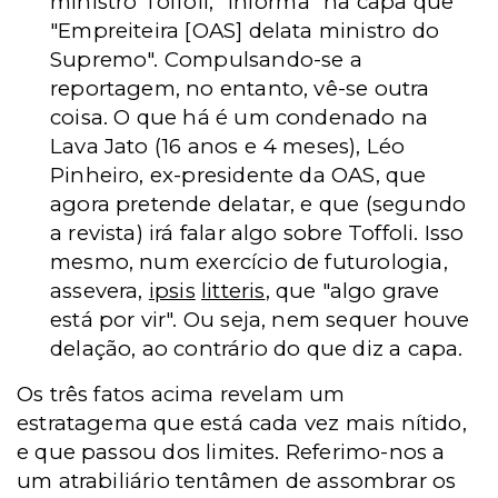
ministro Toffoli, "informa" na capa que
"Empreiteira [OAS] delata ministro do
Supremo". Compulsando-se a
reportagem, no entanto, vê-se outra
coisa. O que há é um condenado na
Lava Jato (16 anos e 4 meses), Léo
Pinheiro, ex-presidente da OAS, que
agora pretende delatar, e que (segundo
a revista) irá falar algo sobre Toffoli. Isso
mesmo, num exercício de futurologia,
assevera,
ipsis
litteris
, que "algo grave
está por vir". Ou seja, nem sequer houve
delação, ao contrário do que diz a capa.
Os três fatos acima revelam um
estratagema que está cada vez mais nítido,
e que passou dos limites. Referimo-nos a
um atrabiliário tentâmen de assombrar os