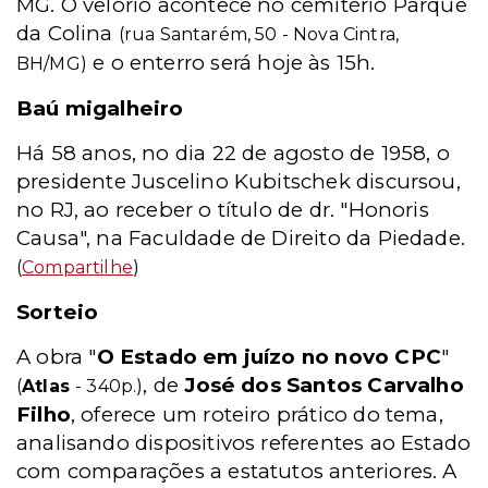
MG. O velório acontece no cemitério Parque
da Colina
(rua Santarém, 50 - Nova Cintra,
e o enterro será hoje às 15h.
BH/MG)
Baú migalheiro
Há 58 anos, no dia 22 de agosto de 1958, o
presidente Juscelino Kubitschek discursou,
no RJ, ao receber o título de dr. "Honoris
Causa", na Faculdade de Direito da Piedade.
(
Compartilhe
)
Sorteio
A obra "
O Estado em juízo no novo CPC
"
, de
José dos Santos Carvalho
(
Atlas
- 340p.)
Filho
, oferece um roteiro prático do tema,
analisando dispositivos referentes ao Estado
com comparações a estatutos anteriores. A