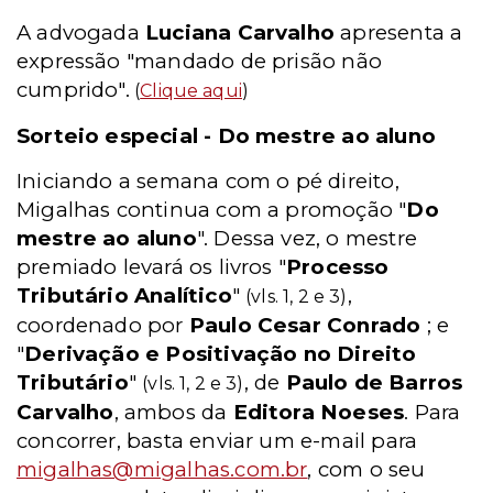
A advogada
Luciana Carvalho
apresenta a
expressão "mandado de prisão não
cumprido".
(
Clique aqui
)
Sorteio especial - Do mestre ao aluno
Iniciando a semana com o pé direito,
Migalhas continua com a promoção "
Do
mestre ao aluno
". Dessa vez, o mestre
premiado levará os livros "
Processo
Tributário Analítico
"
,
(vls. 1, 2 e 3)
coordenado por
Paulo Cesar Conrado
; e
"
Derivação e Positivação no Direito
Tributário
"
, de
Paulo de Barros
(vls. 1, 2 e 3)
Carvalho
, ambos da
Editora Noeses
. Para
concorrer, basta enviar um e-mail para
migalhas@migalhas.com.br
, com o seu