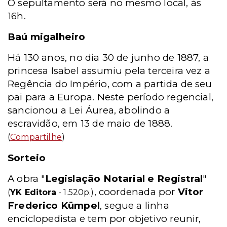
O sepultamento será no mesmo local, às
16h.
Baú migalheiro
Há 130 anos, no dia 30 de junho de 1887, a
princesa Isabel assumiu pela terceira vez a
Regência do Império, com a partida de seu
pai para a Europa. Neste período regencial,
sancionou a Lei Áurea, abolindo a
escravidão, em 13 de maio de 1888.
(
Compartilhe
)
Sorteio
A obra "
Legislação Notarial e Registral
"
, coordenada por
Vitor
(
YK Editora
- 1.520p.)
Frederico Kümpel
, segue a linha
enciclopedista e tem por objetivo reunir,