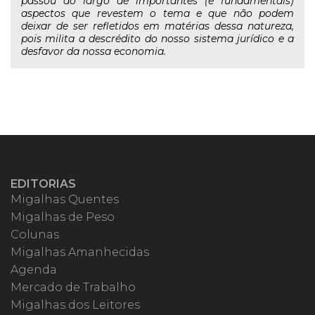
passou ao largo de importantes (e fundamentais)
aspectos que revestem o tema e que não podem
deixar de ser refletidos em matérias dessa natureza,
pois milita a descrédito do nosso sistema jurídico e a
desfavor da nossa economia.
EDITORIAS
Migalhas Quentes
Migalhas de Peso
Colunas
Migalhas Amanhecidas
Agenda
Mercado de Trabalho
Migalhas dos Leitores