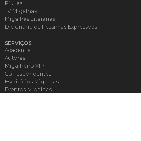
Pílulas
TV Migalhas
Migalhas Literárias
Dicionário de Péssimas Expressões
SERVIÇOS
Academia
Autores
Migalheiro VIP
Correspondentes
Escritórios Migalhas
Eventos Migalhas
Livraria
Precatórios
Webinar
ESPECIAIS
#covid19