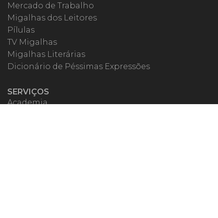
Mercado de Trabalho
Migalhas dos Leitores
Pílulas
TV Migalhas
Migalhas Literárias
Dicionário de Péssimas Expressões
SERVIÇOS
Academia
Autores
Migalheiro VIP
Correspondentes
Escritórios Migalhas
Eventos Migalhas
Livraria
Precatórios
Webinar