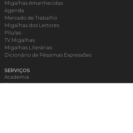
Migalhas Amanhecidas
Agenda
Mercado de Trabalho
Migalhas dos Leitores
Pílulas
TV Migalhas
Migalhas Literárias
Dicionário de Péssimas Expressões
SERVIÇOS
Academia
Autores
Migalheiro VIP
Correspondentes
Escritórios Migalhas
Eventos Migalhas
Livraria
Precatórios