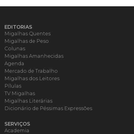
EDITORIAS
Migalhas Quentes
Migalhas de Peso
Colunas
Migalhas Amanhecidas
Agenda
Mercado de Trabalho
Migalhas dos Leitores
Pílulas
TV Migalhas
Migalhas Literárias
Dicionário de Péssimas Expressões
SERVIÇOS
Academia