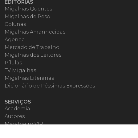
EDITORIAS
Migalhas Quentes
Migalhas de Peso
Colunas
Migalhas Amanhecidas
Agenda
Mercado de Trabalho
Migalhas dos Leitores
Pílulas
TV Migalhas
Migalhas Literárias
Dicionário de Péssimas Expressões
SERVIÇOS
Academia
Autores
Migalheiro VIP
Correspondentes