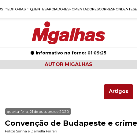
OS
EDITORIAS
QUENTES
APOIADORES
FOMENTADORES
CORRESPONDENTES
Informativo no forno:
01:09:24
AUTOR MIGALHAS
Artigos
quarta-feira, 21 de outubro de 2020
Convenção de Budapeste e crimes
Felipe Senna
e
Daniella Ferrari