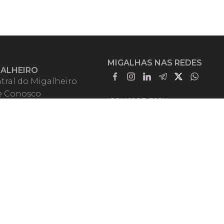
MIGALHAS NAS REDES
GALHEIRO
tral do Migalheiro
e Conosco
ISSN 1983-392X
iadores
entadores
guntas Frequentes
mos de Uso
em Somos