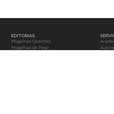
EDITORIAS
SERVI
Migalhas Quentes
Acade
Migalhas de Peso
Autor
Colunas
Migalh
Migalhas Amanhecidas
Corre
Agenda
Escrit
Mercado de Trabalho
Event
Migalhas dos Leitores
Livrari
Pílulas
Precat
TV Migalhas
Webin
Migalhas Literárias
Dicionário de Péssimas Expressões