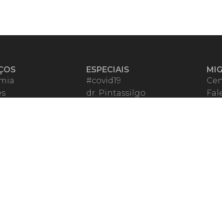
ÇOS
ESPECIAIS
MI
mia
#covid19
Cen
es
dr. Pintassilgo
Fal
eiro VIP
Lula Fala
Apo
spondentes
Vazamentos Lava Jato
Fom
órios Migalhas
Per
os Migalhas
Ter
a
Qu
órios
ar