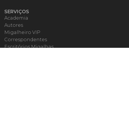
SERVIÇOS
Academia
Autores
Migalheiro VIP
Correspondentes
Escritórios Migalhas
Eventos Migalhas
Livraria
Precatórios
Webinar
ESPECIAIS
#covid19
dr. Pintassilgo
Lula Fala
Vazamentos Lava Jato