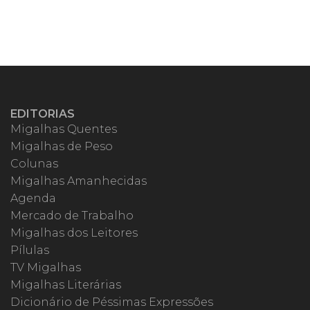
EDITORIAS
Migalhas Quentes
Migalhas de Peso
Colunas
Migalhas Amanhecidas
Agenda
Mercado de Trabalho
Migalhas dos Leitores
Pílulas
TV Migalhas
Migalhas Literárias
Dicionário de Péssimas Expressões