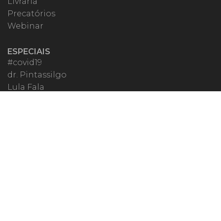
Livraria
Precatórios
Webinar
ESPECIAIS
#covid19
dr. Pintassilgo
Lula Fala
Vazamentos Lava Jato
MIGALHEIRO
Central do Migalheiro
Fale Conosco
Apoiadores
Fomentadores
Perguntas Frequentes
Termos de Uso
Quem Somos